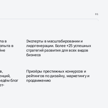
01
ла в
Эксперты в масштабировании и
 опыта в
лидогенерации. Более +25 успешных
йне
стратегий развития для всех видов
бизнеса
в,
Призёры престижных конкурсов и
енций,
рейтингов по дизайну, маркетингу и
ведём блог
продвижению
ет-