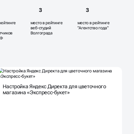
3
3
рейтинге
место в рейтинге
место в рейтинге
веб-студий
"Агентство года"
тчиков
Волгограда
РФ
Настройка Яндекс Директа для цветочного
магазина «Экспресс-букет»