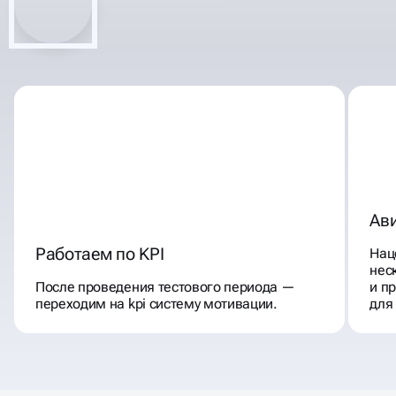
Ав
Работаем по KPI
Нац
нес
После проведения тестового периода —
и п
переходим на kpi систему мотивации.
для