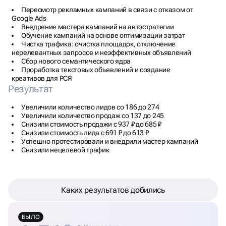
Пересмотр рекламных кампаний в связи с отказом от
Google Ads
Внедрение мастера кампаний на автостратегии
Обучение кампаний на основе оптимизации затрат
Чистка трафика: очистка площадок, отключение
нерелевантных запросов и неэффективных объявлений
Сбор нового семантического ядра
Проработка текстовых объявлений и создание
креативов для РСЯ
Результат
Увеличили количество лидов со 186 до 274
Увеличили количество продаж со 137 до 245
Снизили стоимость продажи с 937 ₽ до 685 ₽
Снизили стоимость лида с 691 ₽ до 613 ₽
Успешно протестировали и внедрили мастер кампаний
Снизили нецелевой трафик
Каких результатов добились
БЫЛО