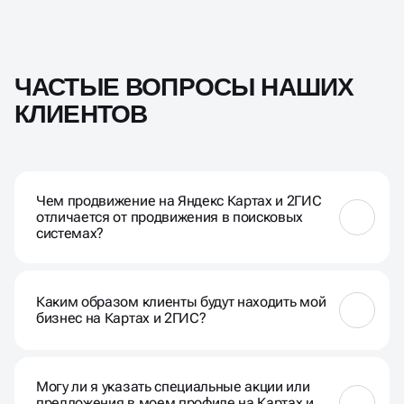
ЧАСТЫЕ ВОПРОСЫ НАШИХ
КЛИЕНТОВ
Чем продвижение на Яндекс Картах и 2ГИС
отличается от продвижения в поисковых
системах?
Продвижение на Яндекс Картах и 2ГИС
фокусируется на локальных результатах,
Каким образом клиенты будут находить мой
связанных с картами и геолокацией, что особенно
бизнес на Картах и 2ГИС?
важно для бизнесов с физическим
местоположением.
Пользователи могут находить ваш бизнес при
поиске по ключевым словам, связанным с вашей
Могу ли я указать специальные акции или
деятельностью, и при просмотре карт в
предложения в моем профиле на Картах и