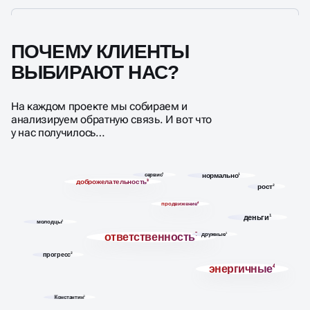
ПОЧЕМУ КЛИЕНТЫ
ВЫБИРАЮТ НАС?
На каждом проекте мы собираем и
анализируем обратную связь. И вот что
у нас получилось…
сервис
3
нормально
1
доброжелательность
3
рост
2
продвижение
4
деньги
1
молодцы
1
ответственность
7
дружные
1
прогресс
2
энергичные
4
Константин
1