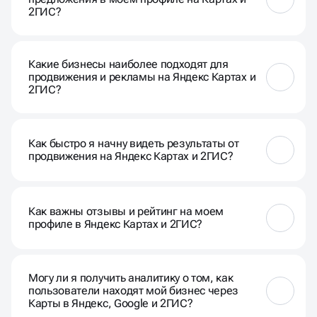
соответствующих приложениях.
2ГИС?
Да, вы можете включить информацию о акциях,
скидках и других специальных предложениях в
Какие бизнесы наиболее подходят для
вашем профиле для привлечения внимания
продвижения и рекламы на Яндекс Картах и
клиентов.
2ГИС?
Любые бизнесы с физическим местоположением,
такие как рестораны, магазины, салоны и услуги,
Как быстро я начну видеть результаты от
особенно выигрывают от продвижения на этих
продвижения на Яндекс Картах и 2ГИС?
платформах.
Результаты могут быть заметны в течение
нескольких недель, но это может варьироваться в
Как важны отзывы и рейтинг на моем
зависимости от конкретных стратегий и вашей
профиле в Яндекс Картах и 2ГИС?
отрасли.
Отзывы и рейтинг оказывают большое влияние на
решение клиентов. Положительные отзывы
Могу ли я получить аналитику о том, как
улучшают доверие, а негативные предостерегают
пользователи находят мой бизнес через
от возможных проблем.
Карты в Яндекс, Google и 2ГИС?