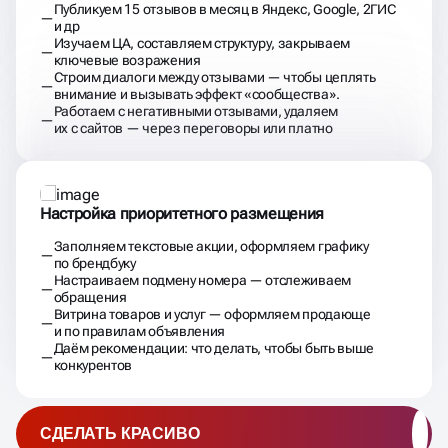
Публикуем 15 отзывов в месяц в Яндекс, Google, 2ГИС
и др
Изучаем ЦА, составляем структуру, закрываем
ключевые возражения
Строим диалоги между отзывами — чтобы цеплять
внимание и вызывать эффект «сообщества».
Работаем с негативными отзывами, удаляем
их с сайтов — через переговоры или платно
Настройка приоритетного размещения
Заполняем текстовые акции, оформляем графику
по брендбуку
Настраиваем подмену номера — отслеживаем
обращения
Витрина товаров и услуг — оформляем продающе
и по правилам объявления
Даём рекомендации: что делать, чтобы быть выше
конкурентов
СДЕЛАТЬ КРАСИВО