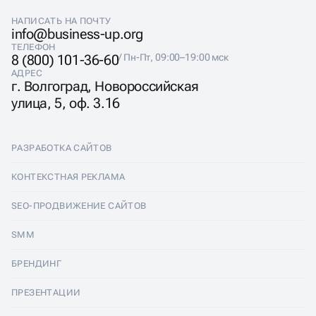
НАПИСАТЬ НА ПОЧТУ
info@business-up.org
ТЕЛЕФОН
8 (800) 101-36-60
/ Пн-Пт, 09:00–19:00 мск
АДРЕС
г. Волгоград, Новороссийская
улица, 5, оф. 3.16
РАЗРАБОТКА САЙТОВ
Разработка сайтов
КОНТЕКСТНАЯ РЕКЛАМА
Лендинги
Контекстная реклама
SEO-ПРОДВИЖЕНИЕ САЙТОВ
Интернет-магазины
Настройка Яндекс Директ
SEO-продвижение сайтов
SMM
Комплексные аудиты
Ведение Яндекс Директ
Продвижение в Яндексе
SMM
БРЕНДИНГ
Корпоративные сайты
Аудит Яндекс Директ
Продвижение в Google
Аудит социальных сетей
Брендинг
ПРЕЗЕНТАЦИИ
Разработка прототипа
Медийная реклама
SEO аудит
Ведение групп во Вконтакте
Разработка логотипа