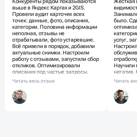
Конкуренты рядом показываются
Жёсткая 
выше в Яндекс Картах и 2GIS.
видимост
Провели аудит карточек всех
Занималс
точек: данные, фото, описания,
было. Сд
категории. Половина информации
оптимиза
неполная, отзывы не
категори
отрабатывали, фото устаревшие.
услуг, за
Всё привели в порядок, добавили
Настроил
актуальные снимки. Настроили
обслужив
работу с отзывами, запустили сбор
отработк
откликов. Оптимизировали
Научили 
описания под частые запросы.
негатив.
Через недели рост показов и
конкурен
переходов. Посетители нашли
стратеги
через карты. Звонков и
району. 
бронирований больше.
люди спр
услуги.