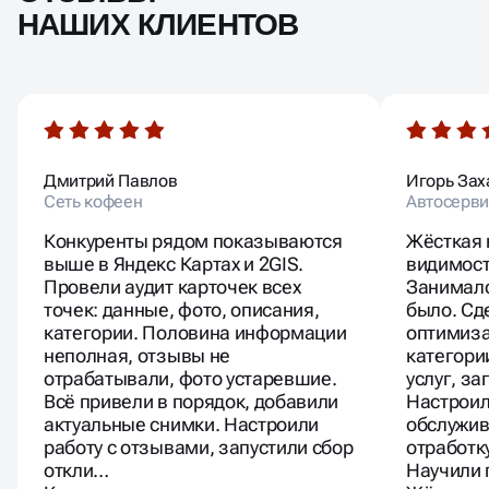
НАШИХ КЛИЕНТОВ
Дмитрий Павлов
Игорь Зах
Сеть кофеен
Автосерви
Конкуренты рядом показываются
Жёсткая 
выше в Яндекс Картах и 2GIS.
видимост
Провели аудит карточек всех
Занималс
точек: данные, фото, описания,
было. Сд
категории. Половина информации
оптимиза
неполная, отзывы не
категори
отрабатывали, фото устаревшие.
услуг, за
Всё привели в порядок, добавили
Настроил
актуальные снимки. Настроили
обслужив
работу с отзывами, запустили сбор
отработк
откли…
Научили