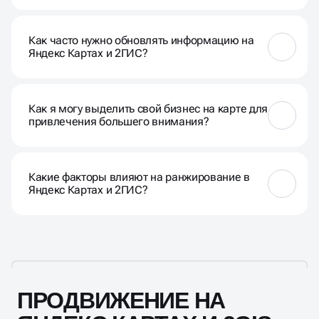
Да, платформы предоставляют аналитические
данные о том, как пользователи взаимодействуют
Как часто нужно обновлять информацию на
с вашим профилем, что поможет в оптимизации
Яндекс Картах и 2ГИС?
стратегии.
Рекомендуется регулярно обновлять информацию,
особенно если у вас есть изменения в адресе,
Как я могу выделить свой бизнес на карте для
часах работы, контактах или специальных
привлечения большего внимания?
предложениях.
Оптимизируйте ваш профиль, добавляйте
качественные фотографии, используйте ключевые
Какие факторы влияют на ранжирование в
слова и предлагайте актуальные акции для
Яндекс Картах и 2ГИС?
привлечения внимания клиентов.
Рейтинг, количество отзывов, актуальность
информации, а также вовлеченность клиентов и их
взаимодействие с вашим профилем влияют на
ранжирование.
ПРОДВИЖЕНИЕ НА