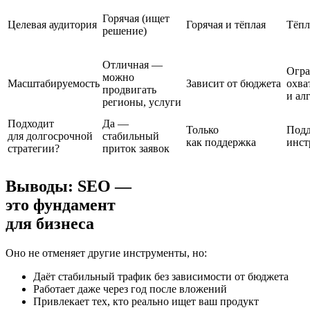
Горячая (ищет
Целевая аудитория
Горячая и тёплая
Тёпл
решение)
Отличная —
Огра
можно
Масштабируемость
Зависит от бюджета
охва
продвигать
и ал
регионы, услуги
Подходит
Да —
Только
Под
для долгосрочной
стабильный
как поддержка
инст
стратегии?
приток заявок
Выводы: SEO —
это
фундамент
для бизнеса
Оно не отменяет другие инструменты, но:
Даёт стабильный трафик без зависимости от бюджета
Работает даже через год после вложений
Привлекает тех, кто реально ищет ваш продукт