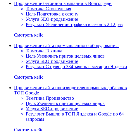
Продвижение бетонной компании в Волгограде
Тематика
Стоительная
Цель
Подготовка к сезону
Услуга
SEO-продвижение
Результат
Увеличение трафика в сезон в 2.12 раз
Cмотреть кейс
Продвижение сайта промышленного оборудования
Тематика
Техника
Цель
Увеличить приток целевых лидов
Услуга
SEO-продвижение
Результат
С нуля до 334 заявок в месяц из Яндекса
Cмотреть кейс
Продвижение сайта производителя кормовых добавок в
ТОП Google
Тематика
Производство
Цель
Увеличить приток целевых лидов
Услуга
SEO-продвижение
Результат
Вышли в ТОП Яндекса и Google по 64
запросам
Cмотреть кейс