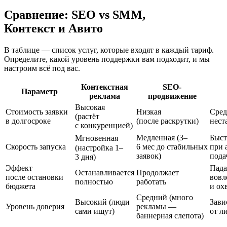
Сравнение: SEO vs SMM,
Контекст и Авито
В таблице — список услуг, которые входят в каждый тариф.
Определите, какой уровень поддержки вам подходит, и мы
настроим всё под вас.
Контекстная
SEO-
Параметр
реклама
продвижение
Высокая
Стоимость заявки
Низкая
Сред
(растёт
в долгосроке
(после раскрутки)
нест
с конкуренцией)
Медленная (3–
Быст
Мгновенная
Скорость запуска
6 мес до стабильных
при 
(настройка 1–
заявок)
пода
3 дня)
Эффект
Пада
Останавливается
Продолжает
после остановки
вовл
полностью
работать
бюджета
и ох
Средний (много
Высокий (люди
Зави
Уровень доверия
рекламы —
сами ищут)
от л
баннерная слепота)