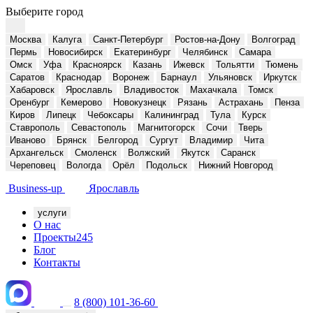
Выберите город
Москва
Калуга
Санкт-Петербург
Ростов-на-Дону
Волгоград
Пермь
Новосибирск
Екатеринбург
Челябинск
Самара
Омск
Уфа
Красноярск
Казань
Ижевск
Тольятти
Тюмень
Саратов
Краснодар
Воронеж
Барнаул
Ульяновск
Иркутск
Хабаровск
Ярославль
Владивосток
Махачкала
Томск
Оренбург
Кемерово
Новокузнецк
Рязань
Астрахань
Пенза
Киров
Липецк
Чебоксары
Калининград
Тула
Курск
Ставрополь
Севастополь
Магнитогорск
Сочи
Тверь
Иваново
Брянск
Белгород
Сургут
Владимир
Чита
Архангельск
Смоленск
Волжский
Якутск
Саранск
Череповец
Вологда
Орёл
Подольск
Нижний Новгород
Business-up
Ярославль
услуги
О нас
Проекты
245
Блог
Контакты
8 (800) 101-36-60