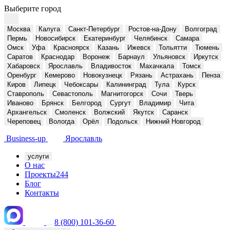
Выберите город
Москва
Калуга
Санкт-Петербург
Ростов-на-Дону
Волгоград
Пермь
Новосибирск
Екатеринбург
Челябинск
Самара
Омск
Уфа
Красноярск
Казань
Ижевск
Тольятти
Тюмень
Саратов
Краснодар
Воронеж
Барнаул
Ульяновск
Иркутск
Хабаровск
Ярославль
Владивосток
Махачкала
Томск
Оренбург
Кемерово
Новокузнецк
Рязань
Астрахань
Пенза
Киров
Липецк
Чебоксары
Калининград
Тула
Курск
Ставрополь
Севастополь
Магнитогорск
Сочи
Тверь
Иваново
Брянск
Белгород
Сургут
Владимир
Чита
Архангельск
Смоленск
Волжский
Якутск
Саранск
Череповец
Вологда
Орёл
Подольск
Нижний Новгород
Business-up
Ярославль
услуги
О нас
Проекты
244
Блог
Контакты
8 (800) 101-36-60