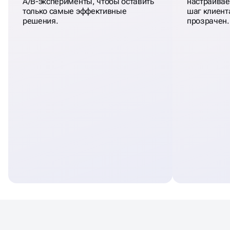
A/B-эксперименты, чтобы оставить
настраивае
только самые эффективные
шаг клиент
решения.
прозрачен.