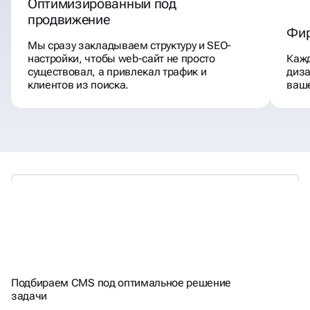
Оптимизированный под
продвижение
Фир
Мы сразу закладываем структуру и SEO-
настройки, чтобы web-сайт не просто
Кажд
существовал, а привлекал трафик и
диза
клиентов из поиска.
ваше
РАБОТАЕМ
С ПОПУЛЯРНЫМИ
CMS
Подбираем CMS под оптимальное решение
задачи