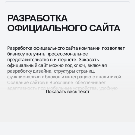
Итоговая стоимость фиксируется в договоре, что
исключает скрытые платежи. Создание
официального сайта с нуля под ключ позволяет
РАЗРАБОТКА
бизнесу быстро выйти на рынок с современным
инструментом продвижения.
ОФИЦИАЛЬНОГО САЙТА
Разработка официального сайта компании позволяет
бизнесу получить профессиональное
представительство в интернете. Заказать
официальный сайт можно под ключ, включая
разработку дизайна, структуры страниц,
функциональных блоков и интеграцию с аналитикой.
Создание сайтов в Ярославле обеспечивает
адаптивность под мобильные устройства, удобную
Показать весь текст
навигацию и лёгкость управления контентом.
Компании по созданию и разработке веб сайтов
разрабатывают корпоративные и продающие сайты,
учитывая бренд, цели бизнеса и пользовательский
опыт. Разработка уникальных специализированных
сайтов под ключ в Ярославле позволяет создавать
индивидуальные решения для конкретной ниши,