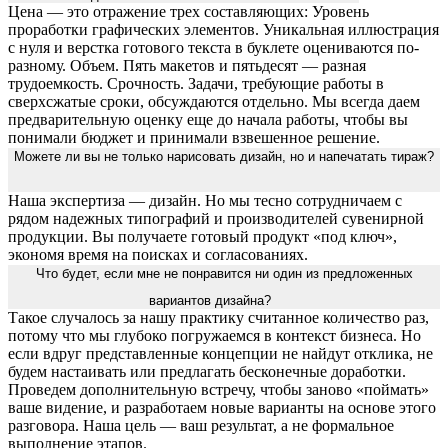
Цена — это отражение трех составляющих: Уровень
проработки графических элементов. Уникальная иллюстрация
с нуля и верстка готового текста в буклете оцениваются по-
разному. Объем. Пять макетов и пятьдесят — разная
трудоемкость. Срочность. Задачи, требующие работы в
сверхсжатые сроки, обсуждаются отдельно. Мы всегда даем
предварительную оценку еще до начала работы, чтобы вы
понимали бюджет и принимали взвешенное решение.
Можете ли вы не только нарисовать дизайн, но и напечатать тираж?
Наша экспертиза — дизайн. Но мы тесно сотрудничаем с
рядом надежных типографий и производителей сувенирной
продукции. Вы получаете готовый продукт «под ключ»,
экономя время на поисках и согласованиях.
Что будет, если мне не понравится ни один из предложенных
вариантов дизайна?
Такое случалось за нашу практику считанное количество раз,
потому что мы глубоко погружаемся в контекст бизнеса. Но
если вдруг представленные концепции не найдут отклика, не
будем настаивать или предлагать бесконечные доработки.
Проведем дополнительную встречу, чтобы заново «поймать»
ваше видение, и разработаем новые варианты на основе этого
разговора. Наша цель — ваш результат, а не формальное
выполнение этапов.