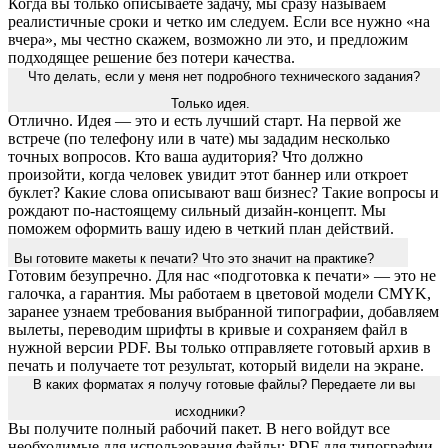
Когда вы только описываете задачу, мы сразу называем
реалистичные сроки и четко им следуем. Если все нужно «на
вчера», мы честно скажем, возможно ли это, и предложим
подходящее решение без потери качества.
Что делать, если у меня нет подробного технического задания?
Только идея.
Отлично. Идея — это и есть лучший старт. На первой же
встрече (по телефону или в чате) мы зададим несколько
точных вопросов. Кто ваша аудитория? Что должно
произойти, когда человек увидит этот баннер или откроет
буклет? Какие слова описывают ваш бизнес? Такие вопросы и
рождают по-настоящему сильный дизайн-концепт. Мы
поможем оформить вашу идею в четкий план действий.
Вы готовите макеты к печати? Что это значит на практике?
Готовим безупречно. Для нас «подготовка к печати» — это не
галочка, а гарантия. Мы работаем в цветовой модели CMYK,
заранее узнаем требования выбранной типографии, добавляем
вылеты, переводим шрифты в кривые и сохраняем файл в
нужной версии PDF. Вы только отправляете готовый архив в
печать и получаете тот результат, который видели на экране.
В каких форматах я получу готовые файлы? Передаете ли вы
исходники?
Вы получите полный рабочий пакет. В него войдут все
необходимые для использования файлы: PDF для типографии,