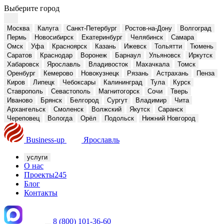
Выберите город
Москва
Калуга
Санкт-Петербург
Ростов-на-Дону
Волгоград
Пермь
Новосибирск
Екатеринбург
Челябинск
Самара
Омск
Уфа
Красноярск
Казань
Ижевск
Тольятти
Тюмень
Саратов
Краснодар
Воронеж
Барнаул
Ульяновск
Иркутск
Хабаровск
Ярославль
Владивосток
Махачкала
Томск
Оренбург
Кемерово
Новокузнецк
Рязань
Астрахань
Пенза
Киров
Липецк
Чебоксары
Калининград
Тула
Курск
Ставрополь
Севастополь
Магнитогорск
Сочи
Тверь
Иваново
Брянск
Белгород
Сургут
Владимир
Чита
Архангельск
Смоленск
Волжский
Якутск
Саранск
Череповец
Вологда
Орёл
Подольск
Нижний Новгород
Business-up
Ярославль
услуги
О нас
Проекты
245
Блог
Контакты
8 (800) 101-36-60