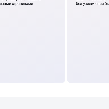
евыми страницами
без увеличения б