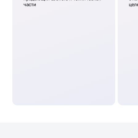
части
цел