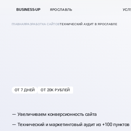
BUSINESS-UP
ЯРОСЛАВЛЬ
УСЛ
ГЛАВНАЯ
РАЗРАБОТКА САЙТОВ
ТЕХНИЧЕСКИЙ АУДИТ В ЯРОСЛАВЛЕ
ОТ 7 ДНЕЙ
ОТ 20К РУБЛЕЙ
В
ЯРОСЛАВЛЕ
ТЕХНИЧЕСКИЙ АУ
Увеличиваем конверсионность сайта
САЙТА
Технический и маркетинговый аудит из +100 пунктов