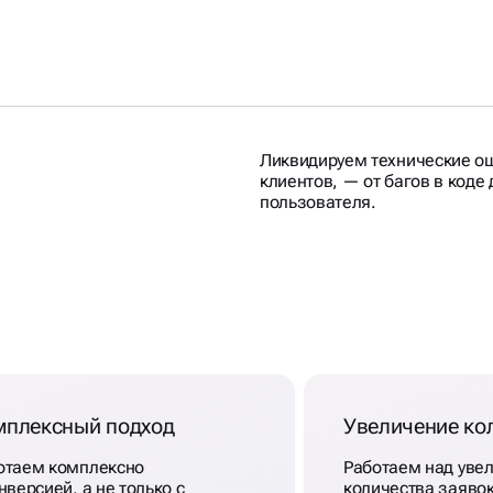
Ликвидируем технические ош
клиентов, — от багов в коде
пользователя.
ЛЯ
В
мплексный подход
Увеличение ко
отаем комплексно
Работаем над уве
нверсией, а не только c
количества заяво