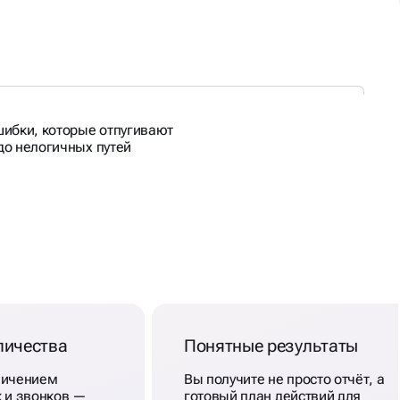
ибки, которые отпугивают
 до нелогичных путей
личества
Понятные результаты
личением
Вы получите не просто отчёт, а
к и звонков —
готовый план действий для