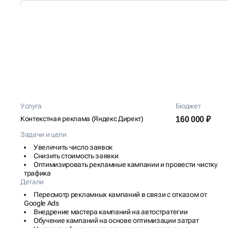
КЕЙС: НАСТРОЙКА ЯНД
Услуга
Бюджет
ДОСТАВКИ ЦВЕТОВ
Контекстная реклама (Яндекс Директ)
160 000 ₽
Задачи и цели
Увеличить число заявок
Снизить стоимость заявки
Оптимизировать рекламные кампании и провести чистку
трафика
Детали
Пересмотр рекламных кампаний в связи с отказом от
Google Ads
Внедрение мастера кампаний на автостратегии
Обучение кампаний на основе оптимизации затрат