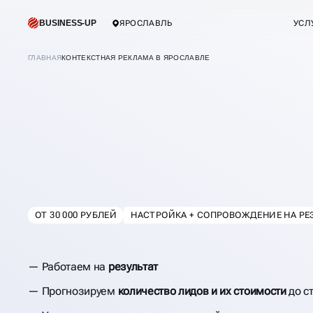
BUSINESS-UP
ЯРОСЛАВЛЬ
УСЛ
ГЛАВНАЯ
КОНТЕКСТНАЯ РЕКЛАМА В ЯРОСЛАВЛЕ
НАСТРОЙКА КОН
РЕКЛАМЫ
ОТ 30 000 РУБЛЕЙ
НАСТРОЙКА + СОПРОВОЖДЕНИЕ НА РЕ
В
ЯРОСЛАВЛЕ
Работаем на
результат
Прогнозируем
количество лидов и их стоимости
до с