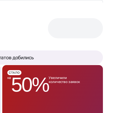
татов добились
СТАЛО
50%
на
Увеличили
количество заявок