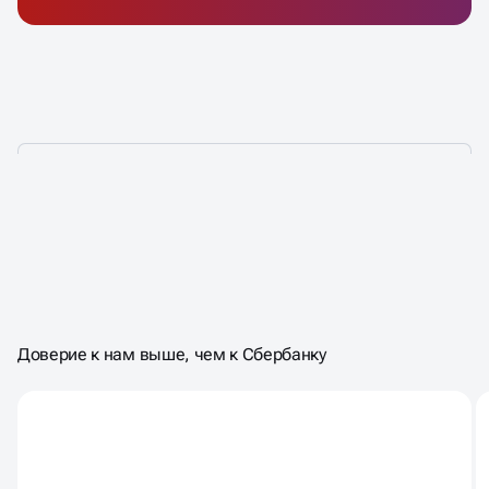
НАМ ДОВЕРЯЮТ НЕ ПРОСТО
ТАК,
НАМ ДОВЕРЯЮТ
ЗА
Доверие к нам выше, чем к Сбербанку
РЕЗУЛЬТАТ!