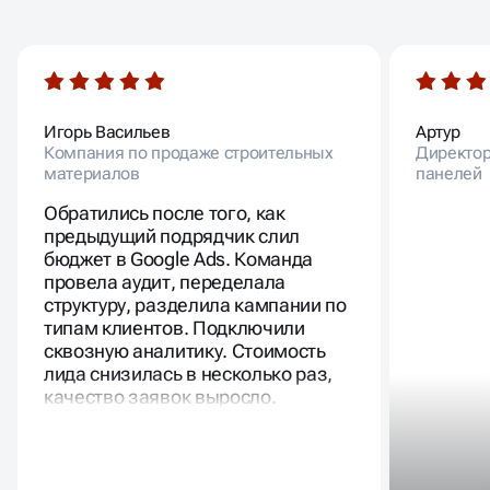
В ТО ВРЕМЯ КАК 98%
ФРИЛАНСЕРОВ И СТУДИЙ
ТОЛЬКО ГОВОРЯТ О СВОЕЙ
РЕЗУЛЬТАТИВНОСТИ
Игорь Васильев
Артур
Компания по продаже строительных
Директор
материалов
панелей
Обратились после того, как
предыдущий подрядчик слил
бюджет в Google Ads. Команда
провела аудит, переделала
структуру, разделила кампании по
типам клиентов. Подключили
сквозную аналитику. Стоимость
лида снизилась в несколько раз,
качество заявок выросло.