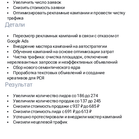
Увеличить число заявок
Снизить стоимость заявки
Оптимизировать рекламные кампании и провести чистку
трафика
Детали
Пересмотр рекламных кампаний в связи с отказом от
Google Ads
Внедрение мастера кампаний на автостратегии
Обучение кампаний на основе оптимизации затрат
Чистка трафика: очистка площадок, отключение
нерелевантных запросов и неэффективных объявлений
Сбор нового семантического ядра
Проработка текстовых объявлений и создание
креативов для РСЯ
Результат
Увеличили количество лидов со 186 до 274
Увеличили количество продаж со 137 до 245
Снизили стоимость продажи с 937 ₽ до 685 ₽
Снизили стоимость лида с 691 ₽ до 613 ₽
Успешно протестировали и внедрили мастер кампаний
Снизили нецелевой трафик