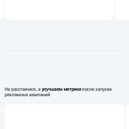
ГОТОВЫ БОРОТЬСЯ
ЗА РЕЗУЛЬТАТ
Не расстаемся, а
улучшаем метрики
после запуска
рекламных кампаний