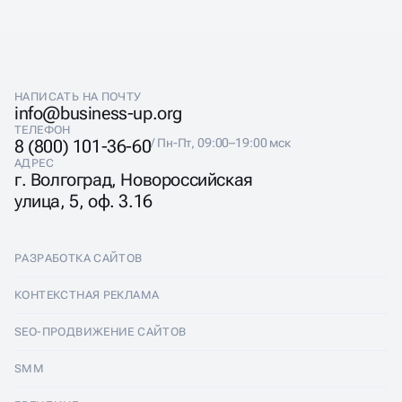
ВОЗМОЖНОСТИ
НАПИСАТЬ НА ПОЧТУ
info@business-up.org
КОНТЕКСТНОЙ РЕКЛАМЫ
ТЕЛЕФОН
8 (800) 101-36-60
/ Пн-Пт, 09:00–19:00 мск
В GOOGLE
АДРЕС
г. Волгоград, Новороссийская
улица, 5, оф. 3.16
Контекстная реклама в Гугле позволяет настраивать
кампании, ориентированные как на поиск, так и на
КМС. Мы создаём объявления, которые будут
РАЗРАБОТКА САЙТОВ
максимально релевантны запросам пользователей,
повышая кликабельность и снижение стоимости за
Разработка сайтов
КОНТЕКСТНАЯ РЕКЛАМА
переход. Это даёт возможность эффективно
использовать рекламные бюджеты, привлекая только
Лендинги
Контекстная реклама
SEO-ПРОДВИЖЕНИЕ САЙТОВ
целевых клиентов.
Интернет-магазины
Настройка Яндекс Директ
SEO-продвижение сайтов
SMM
Комплексные аудиты
Ведение Яндекс Директ
Продвижение в Яндексе