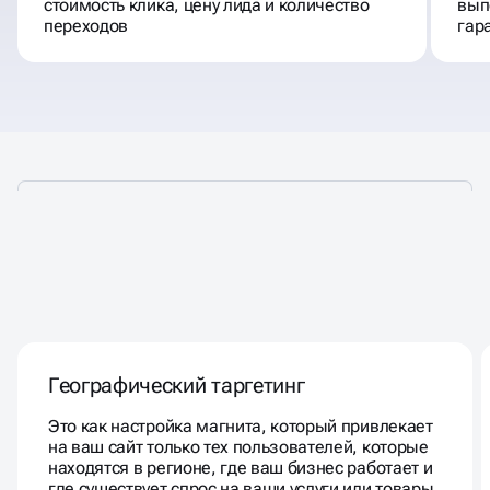
стоимость клика, цену лида и количество
вып
переходов
гар
НАСТРОЙКА
ГУГЛ РЕКЛАМЫ
Географический таргетинг
Это как настройка магнита, который привлекает
на ваш сайт только тех пользователей, которые
находятся в регионе, где ваш бизнес работает и
где существует спрос на ваши услуги или товары.