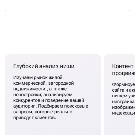
РЕКЛАМА АГЕНТСТВА
НЕДВИЖИМОСТИ
Глубокий анализ ниши
Контент 
продвиж
Изучаем рынок жилой,
коммерческой, загородной
Формируем
недвижимости., а так же
сайта и ак
новостройки; анализируем
пишем уни
конкурентов и поведение вашей
настраива
аудитории. Подбираем поисковые
изображен
запросы, которые реально
индексаци
приводят клиентов.