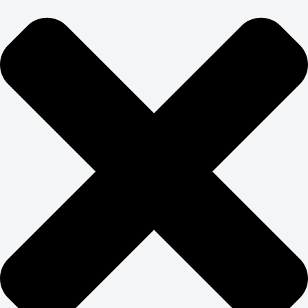
ЗАКАЖИТЕ
ПРОДВИЖЕНИЕ САЙТА
НЕДВИЖИМОСТИ
Авито, Циан, Домклик, Юла — гиганты рынка с
огромными бюджетами на SEO. Конкурировать с ними
в лоб бессмысленно. Продвижение недвижимости
требует поиска ниш, где можно выиграть за счет
экспертизы, а не бюджета.
Фокусируемся на специализации: элитная
недвижимость, коммерческие объекты, загородная
недвижимость, инвестиционные проекты. Создаем
экспертный контент, который федеральные площадки
не могут предложить: детальная аналитика районов,
юридическое сопровождение, инвестиционные
расчеты. Раскрутка недвижимости в Яндекс и Google
работает лучше всего именно в таких нишевых