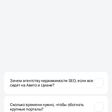
ЧАСТЫЕ ВОПРОСЫ НАШИХ
КЛИЕНТОВ
Зачем агентству недвижимости SEO, если все
сидят на Авито и Циане?
Авито и Циан — это витрина, где все выглядят
одинаково. Собственный сайт в топе поиска — это
Сколько времени нужно, чтобы обогнать
экспертность и доверие. Когда клиент ищет
крупные порталы?
«квартиры в ЖК Серебряный бор отзывы» или