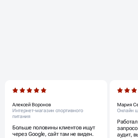
ОТЗЫВЫ
НАШИХ КЛИЕНТОВ
Алексей Воронов
Мария С
Интернет-магазин спортивного
Онлайн ш
питания
Работал
Больше половины клиентов ищут
запросо
через Google, сайт там не виден.
аудит, 