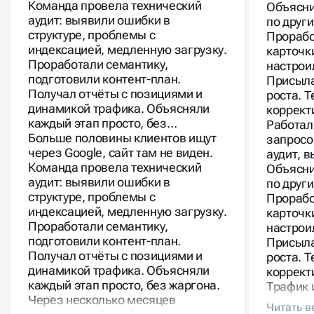
Команда провела технический
Объясни
аудит: выявили ошибки в
по друг
структуре, проблемы с
Прорабо
индексацией, медленную загрузку.
карточк
Проработали семантику,
настрои
подготовили контент-план.
Присыла
Получал отчёты с позициями и
роста. 
динамикой трафика. Объясняли
коррект
каждый этап просто, без…
Работал
Больше половины клиентов ищут
запросо
через Google, сайт там не виден.
аудит, 
Команда провела технический
Объясни
аудит: выявили ошибки в
по друг
структуре, проблемы с
Прорабо
индексацией, медленную загрузку.
карточк
Проработали семантику,
настрои
подготовили контент-план.
Присыла
Получал отчёты с позициями и
роста. 
динамикой трафика. Объясняли
коррект
каждый этап просто, без жаргона.
Трафик 
Через несколько месяцев
существ