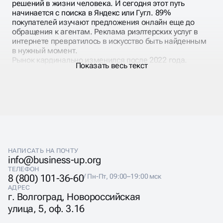
решений в жизни человека. И сегодня этот путь
начинается с поиска в Яндекс или Гугл. 89%
покупателей изучают предложения онлайн еще до
обращения к агентам. Реклама риэлтерских услуг в
интернете превратилось в искусство быть найденным
в нужный момент.
Рынок кардинально изменился после 2022 года.
Показать весь текст
Ипотечные ставки, валютные колебания, изменения в
законодательстве — все это влияет на поисковые
запросы покупателей. Сегодня люди ищут не просто
квартиры, а «квартиры без ипотеки», «вторичка с
хорошим ремонтом», «студии до 5 млн». Продвижение
агентства недвижимости должно учитывать эти
тренды.
НАПИСАТЬ НА ПОЧТУ
info@business-up.org
ТЕЛЕФОН
8 (800) 101-36-60
/ Пн-Пт, 09:00–19:00 мск
ПРОДВИЖЕНИЕ
АДРЕС
г. Волгоград, Новороссийская
РИЭЛТОРСКИХ УСЛУГ
улица, 5, оф. 3.16