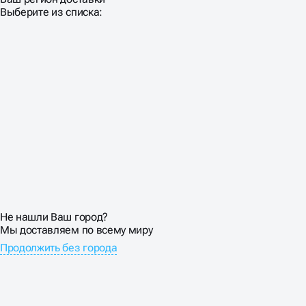
Выберите из списка:
ОСОБЕННОСТИ
ПРОДВИЖЕНИЕ САЙТА
НЕДВИЖИМОСТИ
Покупка недвижимости — не импульсивное решение.
Средний цикл от первого поиска до сделки составляет
3-6 месяцев. За это время клиент изучает десятки
объектов, сравнивает районы, считает ипотеку.
Реклама услуг недвижимости должно сопровождать
покупателя на всем пути.
Выстраиваем многоуровневые воронки: от
Не нашли Ваш город?
информационного контента для размышляющих до
Мы доставляем по всему миру
коммерческих страниц для готовых к покупке. Email-
Продолжить без города
рассылки с новыми объектами, персональные
подборки, аналитические отчеты — все работает на
долгосрочные отношения с клиентом.