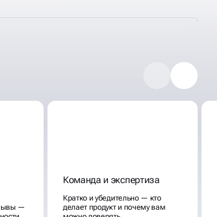
Команда и экспертиза
Кратко и убедительно — кто
тзывы —
делает продукт и почему вам
ности
можно доверять