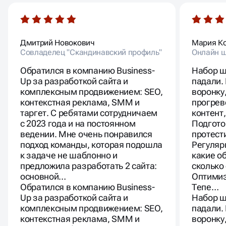
Дмитрий Новокович
Мария К
Совладелец "Скандинавский профиль"
Онлайн ш
Обратился в компанию Business-
Набор ш
Up за разработкой сайта и
падали.
комплексным продвижением: SEO,
воронку
контекстная реклама, SMM и
прогрев
таргет. С ребятами сотрудничаем
контент
с 2023 года и на постоянном
Подгото
ведении. Мне очень понравился
протест
подход команды, которая подошла
Регуляр
к задаче не шаблонно и
какие о
предложила разработать 2 сайта:
сколько 
основной…
Оптимиз
Обратился в компанию Business-
Тепе…
Up за разработкой сайта и
Набор ш
комплексным продвижением: SEO,
падали.
контекстная реклама, SMM и
воронку