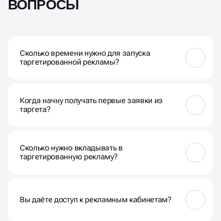
ВОПРОСЫ
Сколько времени нужно для запуска
таргетированной рекламы?
Обычно от 3 до 7 рабочих дней — в это время мы
собираем данные, подготавливаем креативы,
Когда начну получать первые заявки из
настраиваем аналитику и тестируем техническую
таргета?
часть
Первые лиды обычно приходят на 5–7 день после
запуска. Зависит от ниши, прогрева аудитории и
Сколько нужно вкладывать в
скорости обработки заявок.
таргетированную рекламу?
Минимальный бюджет — от 30 000 ₽ в месяц. Мы
сразу прогнозируем стоимость лида и показываем,
сколько заявок можно ожидать на старте
Вы даёте доступ к рекламным кабинетам?