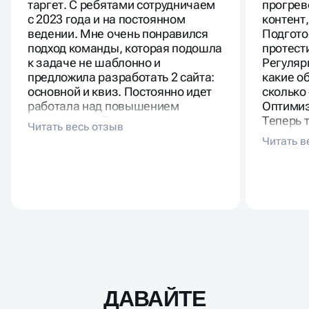
таргет. С ребятами сотрудничаем
прогрев
с 2023 года и на постоянном
контент
ведении. Мне очень понравился
Подгото
подход команды, которая подошла
протест
к задаче не шаблонно и
Регуляр
предложила разработать 2 сайта:
какие о
основной и квиз. Постоянно идет
сколько 
работала над повышением
Оптимиз
конверсии сайта, специалисты
Теперь 
команды прикрепляют
поток з
еженедельные и месячные отчеты
по достижению целевых
показателей и всегда дают
рекомендации, как можно
улучшить заявки, снизить
стоимость лида. Рекомендую к
сотрудничеству, тут работают
исполнительные и ответственные
ребята, которые всегда на связи.
Это Важно.
ДАВАЙТЕ
Масштабирование
процесса