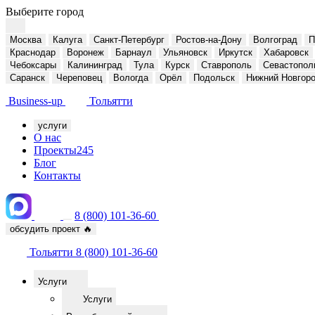
Выберите город
Москва
Калуга
Санкт-Петербург
Ростов-на-Дону
Волгоград
П
Краснодар
Воронеж
Барнаул
Ульяновск
Иркутск
Хабаровск
Чебоксары
Калининград
Тула
Курск
Ставрополь
Севастопол
Саранск
Череповец
Вологда
Орёл
Подольск
Нижний Новгор
Business-up
Тольятти
услуги
О нас
Проекты
245
Блог
Контакты
8 (800) 101-36-60
обсудить проект
🔥
Тольятти
8 (800) 101-36-60
Услуги
Услуги