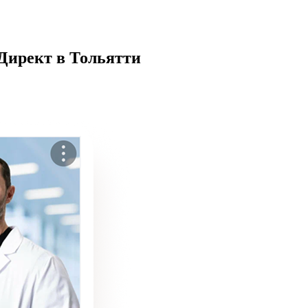
 Директ
в
Тольятти