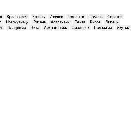
а
Красноярск
Казань
Ижевск
Тольятти
Тюмень
Саратов
о
Новокузнецк
Рязань
Астрахань
Пенза
Киров
Липецк
ут
Владимир
Чита
Архангельск
Смоленск
Волжский
Якутск