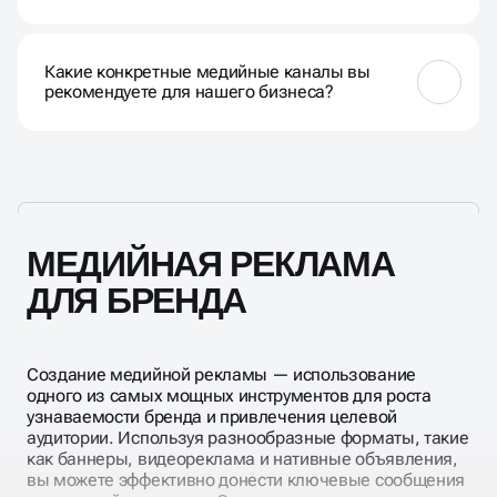
Тренды могут меняться, но в настоящее время
акцент делается на интерактивных форматах,
Какие конкретные медийные каналы вы
вовлечении аудитории и персонализированных
рекомендуете для нашего бизнеса?
подходах.
Рекомендации по медийным каналам зависят от
характеристик вашей аудитории и целей.
Рекомендуем провести консультацию для
адаптации под задачи.
МЕДИЙНАЯ РЕКЛАМА
ДЛЯ БРЕНДА
Создание медийной рекламы — использование
одного из самых мощных инструментов для роста
узнаваемости бренда и привлечения целевой
аудитории. Используя разнообразные форматы, такие
как баннеры, видеореклама и нативные объявления,
вы можете эффективно донести ключевые сообщения