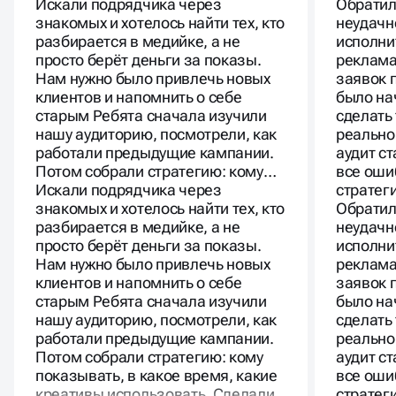
Искали подрядчика через
Обратил
знакомых и хотелось найти тех, кто
неудачн
разбирается в медийке, а не
исполни
просто берёт деньги за показы.
реклама
Нам нужно было привлечь новых
заявок 
клиентов и напомнить о себе
было нач
старым Ребята сначала изучили
сделать
нашу аудиторию, посмотрели, как
реально
работали предыдущие кампании.
аудит с
Потом собрали стратегию: кому…
все оши
Искали подрядчика через
страте
знакомых и хотелось найти тех, кто
Обратил
разбирается в медийке, а не
неудачн
просто берёт деньги за показы.
исполни
Нам нужно было привлечь новых
реклама
клиентов и напомнить о себе
заявок 
старым Ребята сначала изучили
было нач
нашу аудиторию, посмотрели, как
сделать
работали предыдущие кампании.
реально
Потом собрали стратегию: кому
аудит с
показывать, в какое время, какие
все оши
креативы использовать. Сделали
стратег