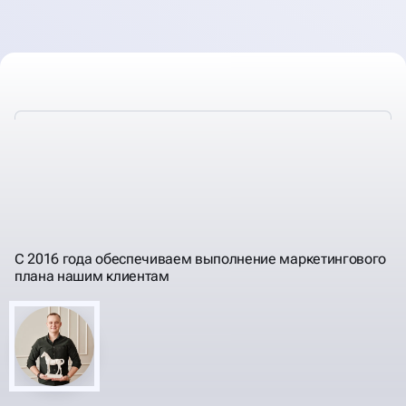
ЗАБОТИМСЯ О ВАШЕМ
И НАШЕМ ИМЕНИ
РЕЗУЛЬТАТЕ
С 2016 года обеспечиваем выполнение маркетингового
плана нашим клиентам