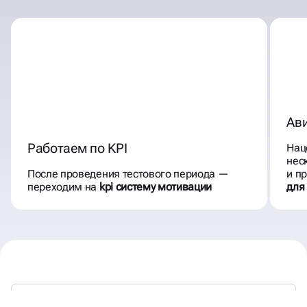
Ав
Работаем по KPI
Нац
нес
После проведения тестового периода —
и п
переходим на
kpi систему мотивации
для