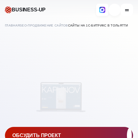
BUSINESS-UP
ГЛАВНАЯ
SEO-ПРОДВИЖЕНИЕ САЙТОВ
САЙТЫ НА 1С-БИТРИКС В ТОЛЬЯТТИ
В
ТОЛЬЯТТИ
SEO ПРОДВИЖЕНИЕ
САЙТОВ НА 1С-БИТРИКС
ОБСУДИТЬ ПРОЕКТ