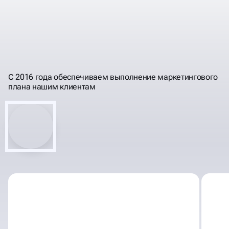
ПРОГНОЗИРУЕМ
РЕЗУЛЬТАТЫ, РАБОТЫ,
ПОНЯТНЫМ ЯЗЫКОМ
ИНВЕСТИЦИИ
С 2016 года обеспечиваем выполнение маркетингового
плана нашим клиентам