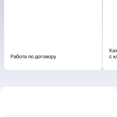
Ка
Работа по договору
с 