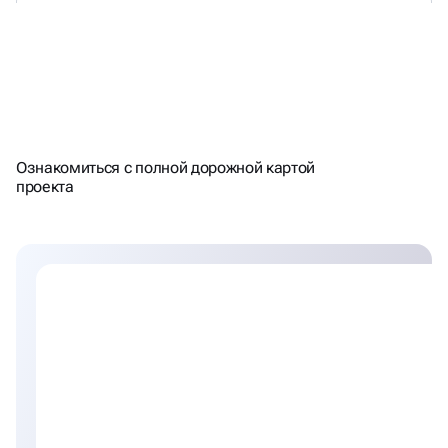
НАЦЕЛЕНЫ НА РЕЗУЛЬТАТ -
Ознакомиться с полной дорожной картой
СЧИТАЕМ ПЛАН\ФАКТ
проекта
ТРАФИКА\ЛИДОВ КАЖДЫЙ
МЕСЯЦ. РАБОТАЕМ С KPI