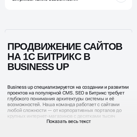
Дубли фильтров: настройте rel="canonical" для
страниц фильтрации и запрещайте
в robots.txt индексацию ссылок с множеством
параметров (Disallow: /*?filter*, Disallow: /*&filter*);
микроразметка: используйте встроенные решения
или модули из Маркетплейса для
ПРОДВИЖЕНИЕ САЙТОВ
добавления Schema.org (Product, Offer,
BreadcrumbList); оптимизация карточек
НА 1С БИТРИКС В
товаров: уделите внимание уникальности
BUSINESS UP
описания, названию, тегам alt для изображений,
SEO-полям для разделов; скорость
загрузки: влияет на ранжирование, используйте
кеширование, компрессию изображений, CDN.
Business up специализируется на создании и развитии
проектов на популярной CMS. SEO в Битрикс требует
глубокого понимания архитектуры системы и её
возможностей. Наша команда работает с сайтами
любой сложности — от корпоративных порталов до
крупных интернет-магазинов с десятками тысяч
Показать весь текст
товаров.
Сопровождение проектов на Битрикс включает