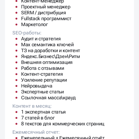
Контент-менеджер
Проектный менеджер
SERM / дистрибуция
Fullstack программист
Маркетолог
SEO-работы:
Аудит и стратегия
Max семантика ключей
ТЗ на доработки и контент
Яндекс.Бизнес\Дзен\Ритм
Внешняя оптимизация
Работа с отзывами
Контент-стратегия
Усиление репутации
Нейровыдача
Экспертные статьи
Ссылочная масса\крауд
Контент в месяц:
1 экспертная статья
7 статей в блог
8 текстов для коммерческих страниц
Ежемесячный отчет:
Еженедельный + Ежемесячный отчёт