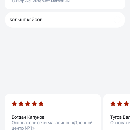
1С-Битрикс
Интернет-магазины
БОЛЬШЕ КЕЙСОВ
ОТЗЫВЫ НАШИХ
КЛИЕНТОВ
Богдан Капунов
Тутов Ва
Основатель сети магазинов «Дверной
Основате
центр №1»