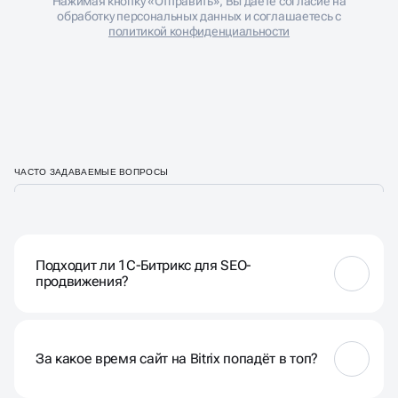
Нажимая кнопку «Отправить», Вы даете согласие на
обработку персональных данных и соглашаетесь с
политикой конфиденциальности
ЧАСТО ЗАДАВАЕМЫЕ ВОПРОСЫ
Подходит ли 1С-Битрикс для SEO-
продвижения?
Да, SEO на Битрикс имеет отличные возможности
для поисковой оптимизации. CMS предоставляет
встроенные инструменты: настройка ЧПУ, мета-
За какое время сайт на Bitrix попадёт в топ?
тегов, микроразметки, модуль SEO, генерация
sitemap.xml.