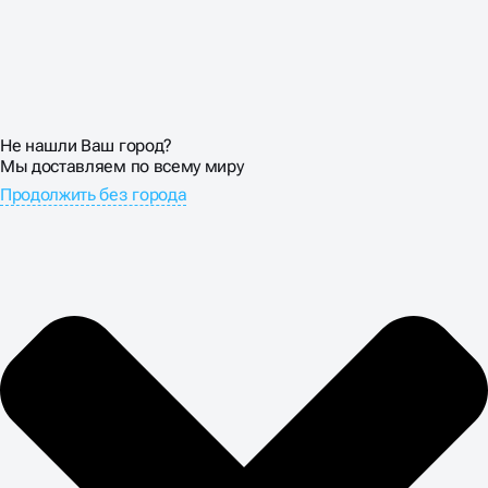
СОПРОВОЖДЕНИЕ
САЙТОВ НА БИТРИКС
Не нашли Ваш город?
Обеспечиваем стабильную работу всех компонентов
Мы доставляем по всему миру
системы и регулярно обновляем платформу до
Продолжить без города
актуальных версий. Сопровождение Bitrix ресурсов
включает мониторинг производительности,
резервное копирование данных и защиту от
вредоносных атак. Настраиваем корректную работу
поисковых фильтров и исключаем появление
дублированного контента.
Устанавливаем расширенные системы аналитики для
отслеживания эффективности SEO-продвижения.
Интегрируем CRM-системы для автоматизации
обработки заявок и выстраиваем эффективные
бизнес-процессы. Создание и продвижение на
Битрикс сопровождается подробной отчётностью по
всем ключевым показателям: позиции в поиске,
органический трафик, конверсии и средний чек