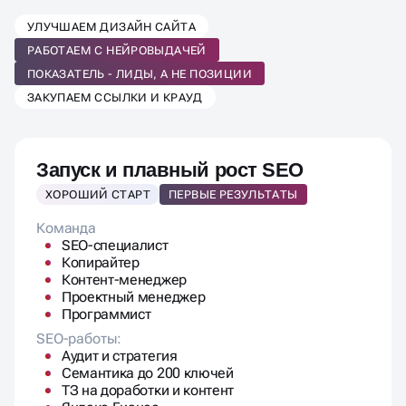
ВЫБЕРИТЕ ТАРИФ SEO-
УЛУЧШАЕМ ДИЗАЙН САЙТА
ПРОДВИЖЕНИЯ
РАБОТАЕМ С НЕЙРОВЫДАЧЕЙ
ПОД ВАШ БИЗНЕС
ПОКАЗАТЕЛЬ - ЛИДЫ, А НЕ ПОЗИЦИИ
ЗАКУПАЕМ ССЫЛКИ И КРАУД
Запуск и плавный рост SEO
ХОРОШИЙ СТАРТ
ПЕРВЫЕ РЕЗУЛЬТАТЫ
Команда
SEO-специалист
Копирайтер
Контент-менеджер
Проектный менеджер
Программист
SEO-работы:
Аудит и стратегия
Семантика до 200 ключей
ТЗ на доработки и контент