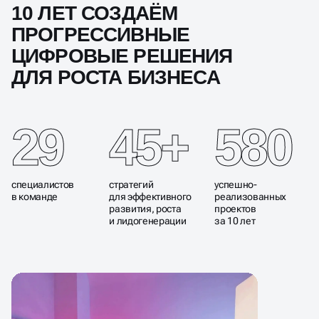
10 ЛЕТ СОЗДАЁМ
ПРОГРЕССИВНЫЕ
ЦИФРОВЫЕ РЕШЕНИЯ
ДЛЯ РОСТА БИЗНЕСА
29
45+
580
специалистов
стратегий
успешно-
в команде
для эффективного
реализованных
развития, роста
проектов
и лидогенерации
за 10 лет