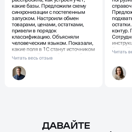
какие базы. Предложили схему
справочн
синхронизации с постепенным
Предлож
запуском. Настроили обмен
подхват
товарами, ценами, остатками,
остатки
привели в порядок
контур.
классификацию. Объясняли
Сотрудн
человеческим языком. Показали,
инструк
какие поля в 1С станут источником
базы. П
для сайта. Тестовый период без
скрины 
провалов. Менеджеры не тратят
вечную 
время на ручные правки. Клиентов
не отменяют по наличию.
ДАВАЙТЕ
Масштабирование
процесса