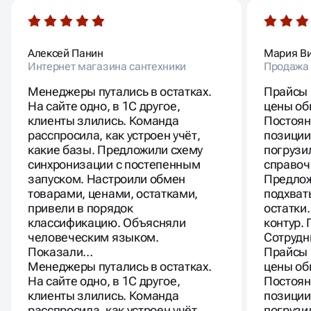
Алексей Панин
Мария В
Интернет магазина сантехники
Продажа
Менеджеры путались в остатках.
Прайсы 
На сайте одно, в 1С другое,
цены об
клиенты злились. Команда
Постоян
расспросила, как устроен учёт,
позиции
какие базы. Предложили схему
погрузи
синхронизации с постепенным
справочн
запуском. Настроили обмен
Предлож
товарами, ценами, остатками,
подхват
привели в порядок
остатки
классификацию. Объясняли
контур.
человеческим языком.
Сотрудн
Показали…
Прайсы 
Менеджеры путались в остатках.
цены об
На сайте одно, в 1С другое,
Постоян
клиенты злились. Команда
позиции
расспросила, как устроен учёт,
погрузи