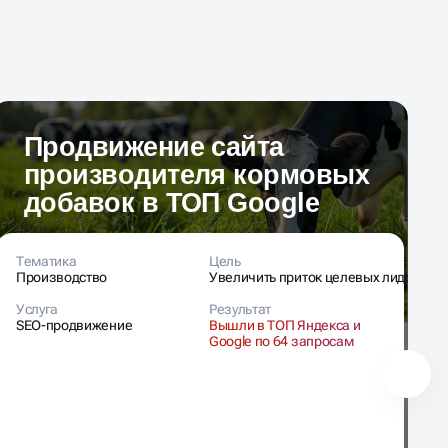
Продвижение сайта
производителя кормовых
добавок в ТОП Google
Тематика
Цель
Т
Производство
Увеличить приток целевых лидов
З
Услуга
Результат
У
SEO-продвижение
Вышли в ТОП Яндекса и
S
Google по 64 запросам