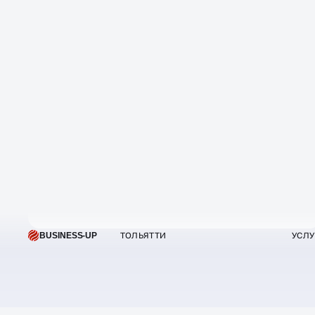
Повышаем конверсию сайта
Наша задача - привести заказы. Работаем с
увеличением конверсионности сайта, чтобы он
не только ранжировался, но и хорошо
продавал.