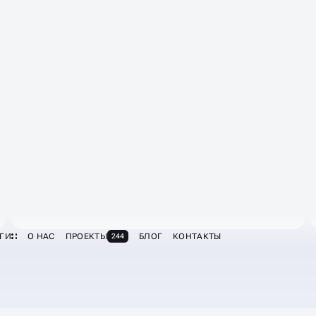
Разговариваем на одном языке
Знаем, что иногда сложно понять seo
специалистов, мы общаемся на простом и
понятном языке. Не усложняем. Делаем даже
технические вещи - понятными для простого
пользователя.