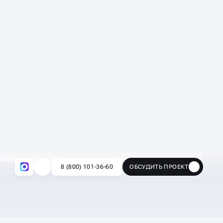
Видеовстречи и детальные отчеты
Раз в месяц проводим видеовстречу о
выполненных работах и презентуем план
следующего месяца. Детально отчитываемся и
предоставляем детальные описания
выполненных задач.