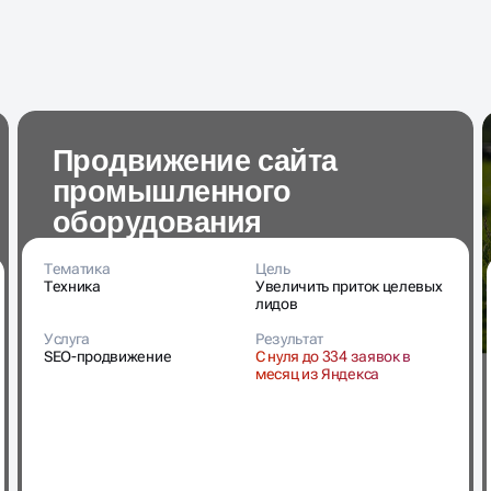
Продвижение сайта
промышленного
оборудования
Тематика
Цель
Техника
Увеличить приток целевых
лидов
Услуга
Результат
SEO-продвижение
С нуля до 334 заявок в
месяц из Яндекса