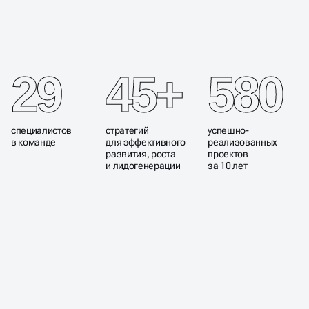
И ЦИФРОВЫЕ РЕШЕНИЯ,
КОТОРЫЕ ДАЮТ РОСТ
БИЗНЕСУ
29
45+
580
специалистов
стратегий
успешно-
в команде
для эффективного
реализованных
развития, роста
проектов
и лидогенерации
за 10 лет