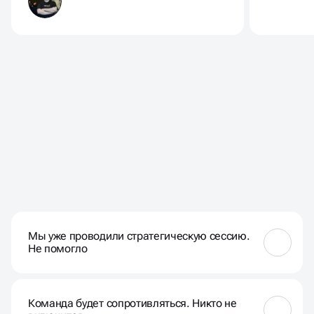
ЧАСТЫЕ ВОПРОСЫ НАШИХ
КЛИЕНТОВ
Мы уже проводили стратегическую сессию.
Не помогло
Проблема — не в самой сессии, а в подходе. Часто
всё ограничивается «разговорами» и отчётом в
Команда будет сопротивляться. Никто не
PowerPoint. Мы работаем иначе: вовлекаем