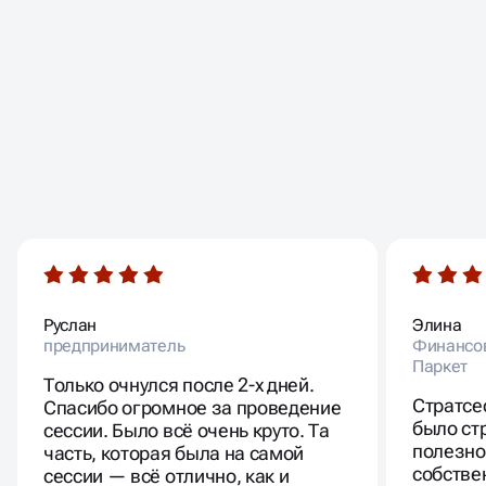
ОТЗЫВЫ НАШИХ
КЛИЕНТОВ
Руслан
Элина
предприниматель
Финансов
Паркет
Только очнулся после 2-х дней.
Стратсе
Спасибо огромное за проведение
было ст
сессии. Было всё очень круто. Та
полезно
часть, которая была на самой
собстве
сессии — всё отлично, как и