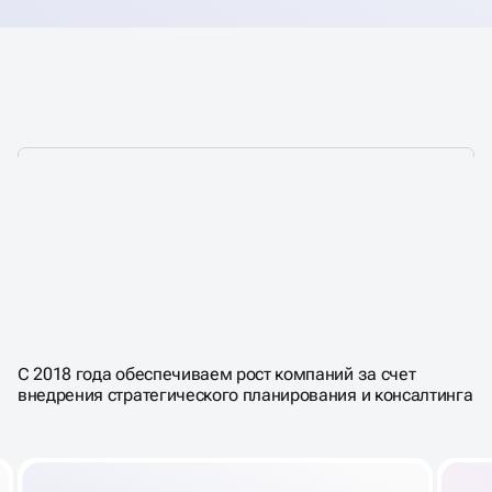
ПОМОГАЕМ ВЫСТРОИТЬ
СТРАТЕГИЮ,
КОТОРАЯ РАБОТАЕТ В
С 2018 года обеспечиваем рост компаний за счет
БИЗНЕСЕ КАЖДЫЙ ДЕНЬ
внедрения стратегического планирования и консалтинга