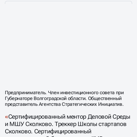
АВТОР И ВЕДУЩИЙ
СТРАТЕГИЧЕСКИХ
СЕССИЙ
ГУДОШНИКОВ
Предприниматель. Член инвестиционного совета при
Губернаторе Волгоградской области. Общественный
АЛЕКСАНДР
представитель Агентства Стратегических Инициатив.
МИХАЙЛОВИЧ
Сертифицированный ментор Деловой Среды
и МШУ Сколково. Треккер Школы стартапов
Сколково. Сертифицированный