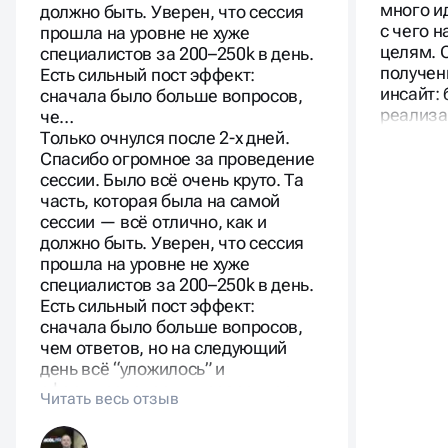
много и
должно быть. Уверен, что сессия
с чего н
прошла на уровне не хуже
целям. 
специалистов за 200–250k в день.
получен
Есть сильный пост эффект:
инсайт: 
сначала было больше вопросов,
реализа
че…
Только очнулся после 2-х дней.
Спасибо огромное за проведение
сессии. Было всё очень круто. Та
часть, которая была на самой
сессии — всё отлично, как и
должно быть. Уверен, что сессия
прошла на уровне не хуже
специалистов за 200–250k в день.
Есть сильный пост эффект:
сначала было больше вопросов,
чем ответов, но на следующий
день всё “уложилось” и
сформировалось в прозрачное
видение.