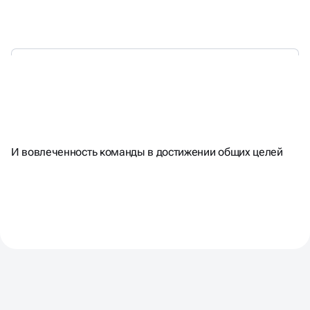
С КАЖДОЙ СЕССИЕЙ
И вовлеченность команды в достижении общих целей
У ВАС БУДЕТ РАСТИ
ТОЧНОСТЬ ПЛАНИРОВАНИЯ