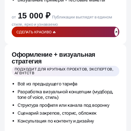
Гайд по использованию шаблонов
Визуальные примеры + тестовые макеты
15 000 ₽
от
Публикации выглядят в едином
стиле, ярко и узнаваемо
СДЕЛАТЬ КРАСИВО 🔥
Оформление + визуальная
стратегия
ПОДХОДИТ ДЛЯ КРУПНЫХ ПРОЕКТОВ, ЭКСПЕРТОВ,
АГЕНТСТВ
Всё из предыдущего тарифа
Разработка визуальной концепции (мудборд,
tone of voice, стиль)
Структура профиля или канала под воронку
Сценарий закрепов, сторис, обложек
Консультация по контенту и дизайну