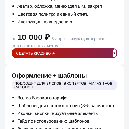
Оформление одной соцсети: VK / Telegram /
RuTube / Яндекс Дзен
Аватар, обложка, меню (для ВК), закреп
Цветовая палитра и единый стиль
Инструкция по внедрению
10 000 ₽
от
Быстрые визуалы, которое не
стыдно показать клиенту
СДЕЛАТЬ КРАСИВО 🔥
Оформление + шаблоны
ПОДХОДИТ ДЛЯ БЛОГОВ, ЭКСПЕРТОВ, МАГАЗИНОВ,
САЛОНОВ
Всё из Базового тарифа
Шаблоны для постов и сторис (3–5 вариантов)
Иконки, кнопки, визуальные элементы