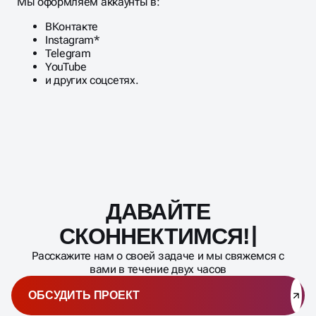
аудитории.
Мы оформляем аккаунты в:
ВКонтакте
Instagram*
Telegram
YouTube
и других соцсетях.
ДАВАЙТЕ
Масштабирование
процесса
СКОННЕКТИМСЯ!
Расскажите нам о своей задаче и мы свяжемся с
вами в течение двух часов