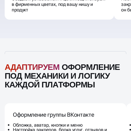
Создаём узнаваемый и цепляющий визуал:
Наст
в фирменных цветах, под вашу нишу и
закр
продукт
он б
АДАПТИРУЕМ
ОФОРМЛЕНИЕ
ПОД МЕХАНИКИ И ЛОГИКУ
КАЖДОЙ ПЛАТФОРМЫ
Оформление группы ВКонтакте