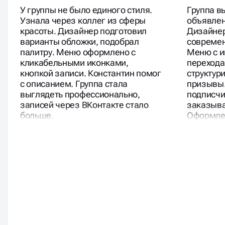
Студия маникюра
Магазин а
У группы не было единого стиля.
Группа в
Узнала через коллег из сферы
объявлен
красоты. Дизайнер подготовил
Дизайнер
варианты обложки, подобрал
современ
палитру. Меню оформлено с
Меню с и
кликабельными иконками,
переход
кнопкой записи. Константин помог
структур
с описанием. Группа стала
призывы.
выглядеть профессионально,
подписчи
записей через ВКонтакте стало
заказыва
больше.
Оформлен