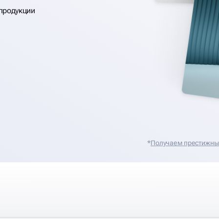
продукции
*
Получаем престижные 