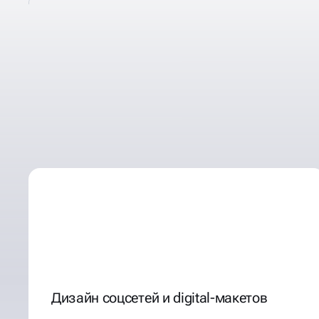
СОЗДАДИМ
ДИЗАЙН
ПОЛИГРАФИИ,
ОСНОВА
НА ПСИХОЛОГИИ, НА КР
ЯРКОСТИ
Дизайн соцсетей и digital-макетов