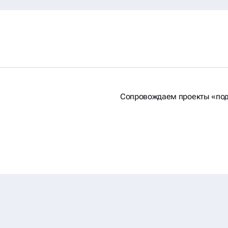
Сопровождаем проекты «по
Е
А,