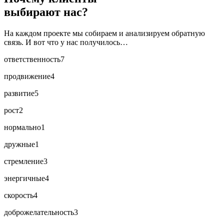
выбирают нас?
На каждом проекте мы собираем и анализируем обратную
связь. И вот что у нас получилось…
ответственность
7
продвижение
4
развитие
5
рост
2
нормально
1
дружные
1
стремление
3
энергичные
4
скорость
4
доброжелательность
3