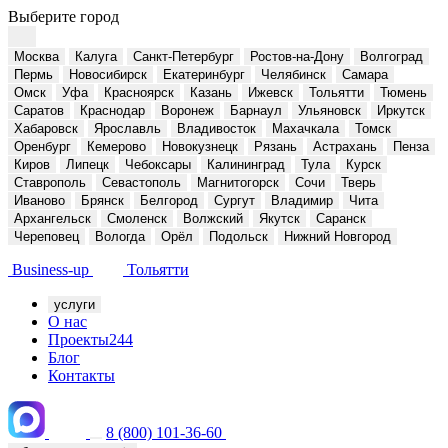
Выберите город
Москва
Калуга
Санкт-Петербург
Ростов-на-Дону
Волгоград
Пермь
Новосибирск
Екатеринбург
Челябинск
Самара
Омск
Уфа
Красноярск
Казань
Ижевск
Тольятти
Тюмень
Саратов
Краснодар
Воронеж
Барнаул
Ульяновск
Иркутск
Хабаровск
Ярославль
Владивосток
Махачкала
Томск
Оренбург
Кемерово
Новокузнецк
Рязань
Астрахань
Пенза
Киров
Липецк
Чебоксары
Калининград
Тула
Курск
Ставрополь
Севастополь
Магнитогорск
Сочи
Тверь
Иваново
Брянск
Белгород
Сургут
Владимир
Чита
Архангельск
Смоленск
Волжский
Якутск
Саранск
Череповец
Вологда
Орёл
Подольск
Нижний Новгород
Business-up
Тольятти
услуги
О нас
Проекты
244
Блог
Контакты
8 (800) 101-36-60