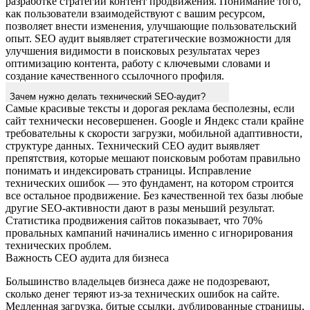
разработке стратегии контент продвижения. Понимание того,
как пользователи взаимодействуют с вашим ресурсом,
позволяет внести изменения, улучшающие пользовательский
опыт. SEO аудит выявляет стратегические возможности для
улучшения видимости в поисковых результатах через
оптимизацию контента, работу с ключевыми словами и
создание качественного ссылочного профиля.
Зачем нужно делать технический SEO-аудит?
Самые красивые тексты и дорогая реклама бесполезны, если
сайт технически несовершенен. Google и Яндекс стали крайне
требовательны к скорости загрузки, мобильной адаптивности,
структуре данных. Технический СЕО аудит выявляет
препятствия, которые мешают поисковым роботам правильно
понимать и индексировать страницы. Исправление
технических ошибок — это фундамент, на котором строится
все остальное продвижение. Без качественной тех базы любые
другие SEO-активности дают в разы меньший результат.
Статистика продвижения сайтов показывает, что 70%
провальных кампаний начинались именно с игнорирования
технических проблем.
Важность СЕО аудита для бизнеса
Большинство владельцев бизнеса даже не подозревают,
сколько денег теряют из-за технических ошибок на сайте.
Медленная загрузка, битые ссылки, дублированные страницы,