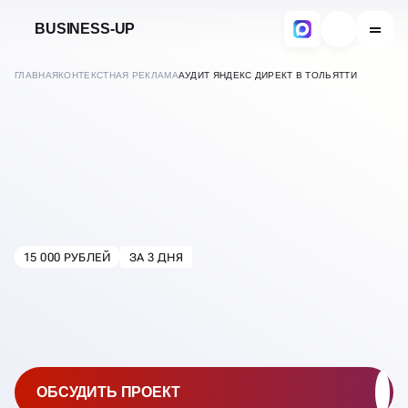
BUSINESS-UP
ГЛАВНАЯ
КОНТЕКСТНАЯ РЕКЛАМА
АУДИТ ЯНДЕКС ДИРЕКТ В ТОЛЬЯТТИ
КОМПЛЕКСНЫЙ АУДИТ
КАМПАНИЙ
В ЯНДЕКС ДИРЕКТ
15 000 РУБЛЕЙ
ЗА 3 ДНЯ
В
ТОЛЬЯТТИ
ОБСУДИТЬ ПРОЕКТ