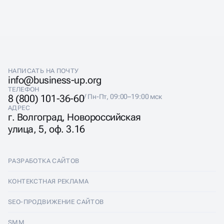
НАПИСАТЬ НА ПОЧТУ
info@business-up.org
ТЕЛЕФОН
8 (800) 101-36-60
/ Пн-Пт, 09:00–19:00 мск
АДРЕС
г. Волгоград, Новороссийская
улица, 5, оф. 3.16
РАЗРАБОТКА САЙТОВ
Разработка сайтов
КОНТЕКСТНАЯ РЕКЛАМА
Лендинги
Контекстная реклама
SEO-ПРОДВИЖЕНИЕ САЙТОВ
Интернет-магазины
Настройка Яндекс Директ
SEO-продвижение сайтов
SMM