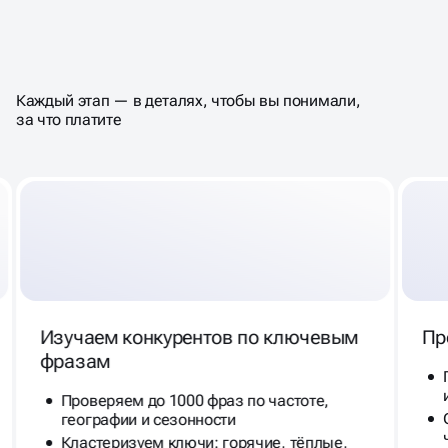
КАК ПРОХОДИТ АУДИТ —
ВЕСЬ ПРОЦЕСС ПО ШАГАМ
Каждый этап — в деталях, чтобы вы понимали,
за что платите
Изучаем конкурентов по ключевым
Пр
фразам
Проверяем до 1000 фраз по частоте,
географии и сезонности
Кластеризуем ключи: горячие, тёплые,