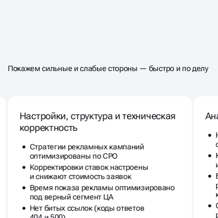
ПРОВЕДЁМ ЭКСПРЕСС-АУДИТ
Покажем сильные и слабые стороны — быстро и по делу
РЕКЛАМЫ
ПО +150
КРИТЕРИЯМ
Настройки, структура и техническая
Ан
корректность
Стратегии рекламных кампаний
оптимизированы по CPO
Корректировки ставок настроены
и снижают стоимость заявок
Время показа рекламы оптимизировано
под верный сегмент ЦА
Нет битых ссылок (коды ответов
404 и 500)