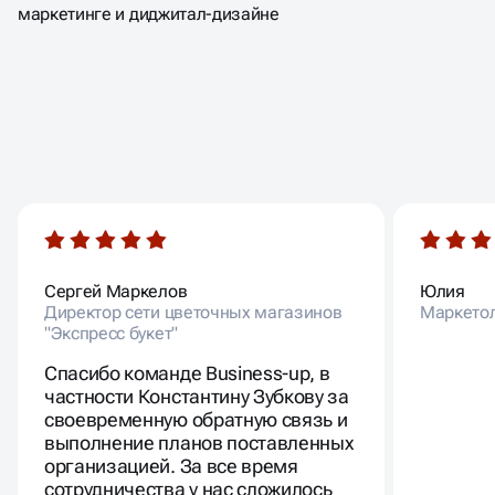
маркетинге и диджитал-дизайне
ЦЕНИМ НАШИХ КЛИЕНТОВ,
КАК ФРОДО ЦЕНИЛ ДРУЖБУ
С ГЕНДАЛЬФОМ
Сергей Маркелов
Юлия
Директор сети цветочных магазинов
Маркето
"Экспресс букет"
Спасибо команде Business-up, в
частности Константину Зубкову за
своевременную обратную связь и
выполнение планов поставленных
организацией. За все время
сотрудничества у нас сложилось