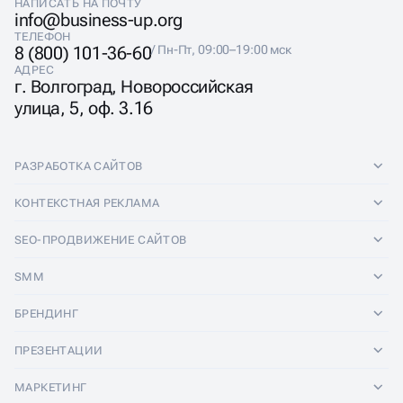
НАПИСАТЬ НА ПОЧТУ
info@business-up.org
ТЕЛЕФОН
8 (800) 101-36-60
/ Пн-Пт, 09:00–19:00 мск
АДРЕС
г. Волгоград, Новороссийская
улица, 5, оф. 3.16
РАЗРАБОТКА САЙТОВ
Разработка сайтов
КОНТЕКСТНАЯ РЕКЛАМА
Лендинги
Контекстная реклама
SEO-ПРОДВИЖЕНИЕ САЙТОВ
Интернет-магазины
Настройка Яндекс Директ
SEO-продвижение сайтов
SMM
Комплексные аудиты
Ведение Яндекс Директ
Продвижение в Яндексе
SMM
БРЕНДИНГ
Корпоративные сайты
Аудит Яндекс Директ
Продвижение в Google
Аудит социальных сетей
Брендинг
ПРЕЗЕНТАЦИИ
Разработка прототипа
Медийная реклама
SEO аудит
Ведение групп во Вконтакте
Разработка логотипа
Презентации
Сайт-квиз
МАРКЕТИНГ
Реклама в телеграм каналах
SERM и Управление репутацией