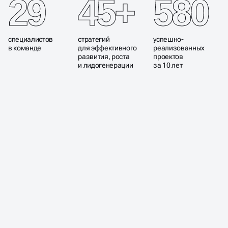
29
45+
580
специалистов
стратегий
успешно-
в команде
для эффективного
реализованных
развития, роста
проектов
и лидогенерации
за 10 лет