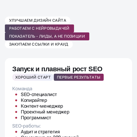
ВЫБЕРИТЕ ТАРИФ SEO-
УЛУЧШАЕМ ДИЗАЙН САЙТА
ПРОДВИЖЕНИЯ
РАБОТАЕМ С НЕЙРОВЫДАЧЕЙ
ПОД ВАШ БИЗНЕС
ПОКАЗАТЕЛЬ - ЛИДЫ, А НЕ ПОЗИЦИИ
ЗАКУПАЕМ ССЫЛКИ И КРАУД
Запуск и плавный рост SEO
ХОРОШИЙ СТАРТ
ПЕРВЫЕ РЕЗУЛЬТАТЫ
Команда
SEO-специалист
Копирайтер
Контент-менеджер
Проектный менеджер
Программист
SEO-работы:
Аудит и стратегия