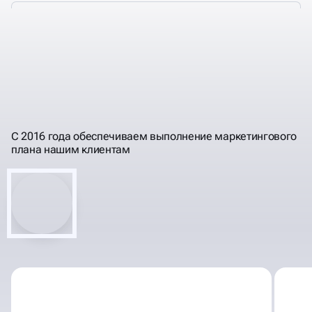
ПРОГНОЗИРУЕМ
РЕЗУЛЬТАТЫ, РАБОТЫ,
ПОНЯТНЫМ ЯЗЫКОМ
ИНВЕСТИЦИИ
С 2016 года обеспечиваем выполнение маркетингового
плана нашим клиентам