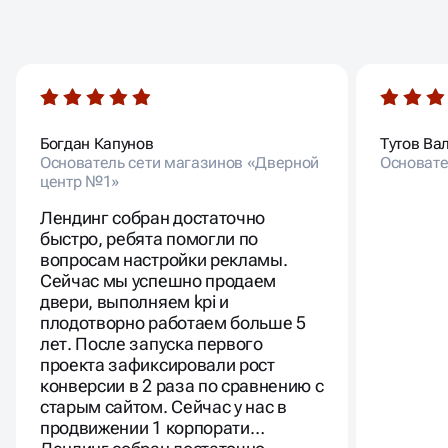
ОТЗЫВЫ НАШИХ
КЛИЕНТОВ
Богдан Капунов
Тутов Ва
Основатель сети магазинов «Дверной
Основате
центр №1»
Лендинг собран достаточно
быстро, ребята помогли по
вопросам настройки рекламы.
Сейчас мы успешно продаем
двери, выполняем kpi и
плодотворно работаем больше 5
лет. После запуска первого
проекта зафиксировали рост
конверсии в 2 раза по сравнению с
старым сайтом. Сейчас у нас в
продвижении 1 корпорати…