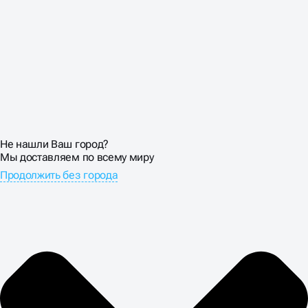
Наше агентство работает с клиентами по всей России,
обеспечивая прозрачную коммуникацию и детальную
отчётность на каждом этапе. Понимаем специфику
платформы и знаем, как добиться максимального
результата в рамках её технических возможностей.
Первая консультация по проекту и анализ текущего
состояния сайта предоставляются бесплатно.
Не нашли Ваш город?
Мы доставляем по всему миру
Продолжить без города