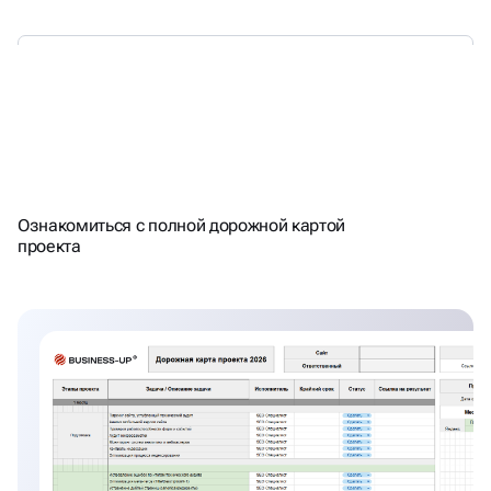
НАЦЕЛЕНЫ НА РЕЗУЛЬТАТ -
Ознакомиться с полной дорожной картой
СЧИТАЕМ ПЛАН\ФАКТ
проекта
ТРАФИКА\ЛИДОВ КАЖДЫЙ
МЕСЯЦ. РАБОТАЕМ С KPI