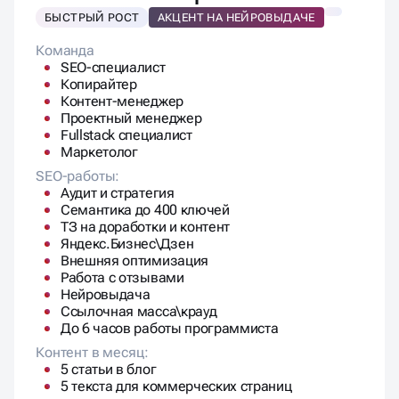
БЫСТРЫЙ РОСТ
АКЦЕНТ НА НЕЙРОВЫДАЧЕ
Команда
SEO-специалист
Копирайтер
Контент-менеджер
Проектный менеджер
Fullstack специалист
Маркетолог
SEO-работы:
Аудит и стратегия
Семантика до 400 ключей
ТЗ на доработки и контент
Яндекс.Бизнес\Дзен
Внешняя оптимизация
Работа с отзывами
Нейровыдача
Ссылочная масса\крауд
До 6 часов работы программиста
Контент в месяц:
5 статьи в блог
5 текста для коммерческих страниц