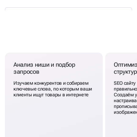
УБОЙНАЯ ФОРМУЛА ВЫВОДА
САЙТА НА ТИЛЬДЕ В ТОП
Анализ ниши и подбор
Оптимиз
запросов
структу
Изучаем конкурентов и собираем
SEO сайту 
ключевые слова, по которым ваши
правильно
клиенты ищут товары в интернете
Создаём у
настраива
прописыва
изображе