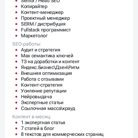
Senior / Head SEO
Копирайтер
Контент-менеджер
Проектный менеджер
SERM / дистрибуция
Fullstack программист
Маркетолог
SEO-работы:
Аудит и стратегия
Max семантика ключей
ТЗ на доработки и контент
Яндекс.Бизнес\Дзен\Ритм
Внешняя оптимизация
Работа с отзывами
Контент-стратегия
Усиление репутации
Нейровыдача
Экспертные статьи
Ссылочная масса\крауд
Контент в месяц:
1 экспертная статья
7 статей в блог
8 текстов для коммерческих страниц