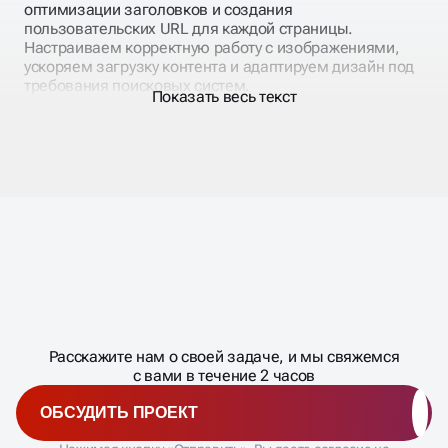
конструктора.
оптимизации заголовков и создания
пользовательских URL для каждой страницы.
Настраиваем корректную работу с изображениями,
ускоряем загрузку контента и адаптируем дизайн под
требования поисковых систем.
Показать весь текст
Наши разработчики интегрируют дополнительные
SEO-инструменты, которых нет в базовом
функционале Tilda. СЕО раскрутка сайта на Tильде
включает настройку микроразметки, создание XML-
карты сайта и оптимизацию технических параметров
для лучшего краулинга поисковиками. Работаем над
улучшением Core Web Vitals и адаптивностью под
мобильные устройства.
Масштабирование
процесса
ДАВАЙТЕ
Расскажите нам о своей задаче, и мы свяжемся
�
с вами в течение 2 часов
КОНТЕНТНОЕ
ОБСУДИТЬ ПРОЕКТ
ПОИСКОВОЕ