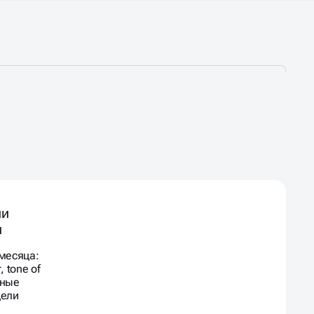
ии
ы
месяца:
 tone of
мные
цели