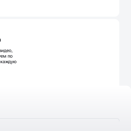
а
видео,
уем по
д каждую