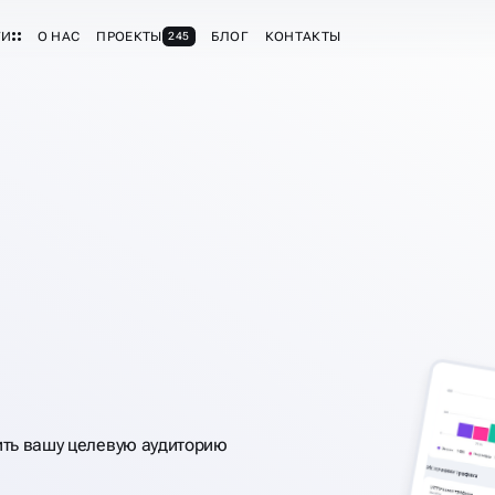
ГИ
О НАС
ПРОЕКТЫ
БЛОГ
КОНТАКТЫ
245
Ы
ить вашу целевую аудиторию