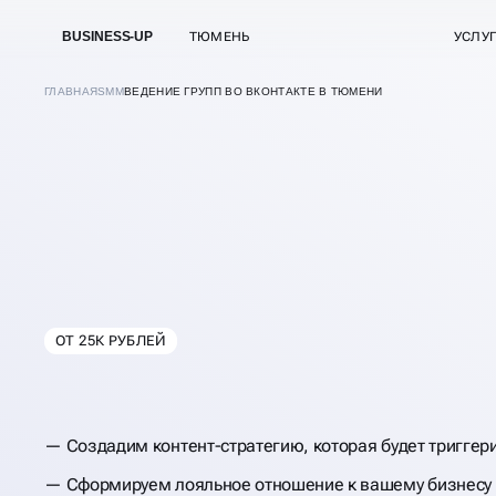
BUSINESS-UP
ТЮМЕНЬ
УСЛУ
ГЛАВНАЯ
SMM
ВЕДЕНИЕ ГРУПП ВО ВКОНТАКТЕ В ТЮМЕНИ
ОТ 25К РУБЛЕЙ
В
ТЮМЕНИ
ВЕДЕНИЕ ГРУПП
Создадим контент-стратегию, которая будет триггер
ВКОНТАКТЕ
Сформируем лояльное отношение к вашему бизнесу