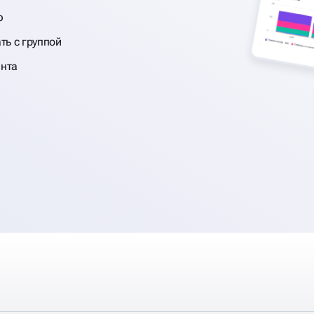
ю
ь с группой
ента