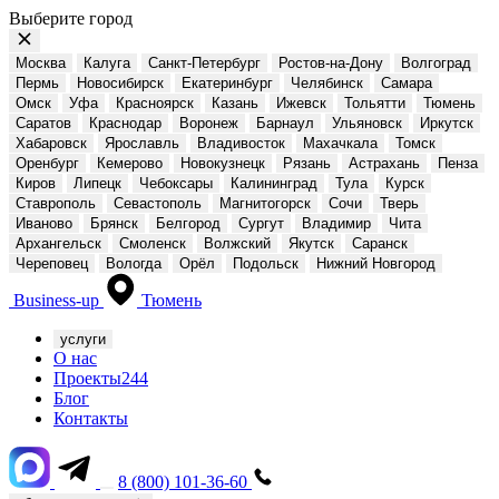
Выберите город
Москва
Калуга
Санкт-Петербург
Ростов-на-Дону
Волгоград
Пермь
Новосибирск
Екатеринбург
Челябинск
Самара
Омск
Уфа
Красноярск
Казань
Ижевск
Тольятти
Тюмень
Саратов
Краснодар
Воронеж
Барнаул
Ульяновск
Иркутск
Хабаровск
Ярославль
Владивосток
Махачкала
Томск
Оренбург
Кемерово
Новокузнецк
Рязань
Астрахань
Пенза
Киров
Липецк
Чебоксары
Калининград
Тула
Курск
Ставрополь
Севастополь
Магнитогорск
Сочи
Тверь
Иваново
Брянск
Белгород
Сургут
Владимир
Чита
Архангельск
Смоленск
Волжский
Якутск
Саранск
Череповец
Вологда
Орёл
Подольск
Нижний Новгород
Business-up
Тюмень
услуги
О нас
Проекты
244
Блог
Контакты
8 (800) 101-36-60