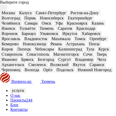
Выберите город
Москва
Калуга
Санкт-Петербург
Ростов-на-Дону
Волгоград
Пермь
Новосибирск
Екатеринбург
Челябинск
Самара
Омск
Уфа
Красноярск
Казань
Ижевск
Тольятти
Тюмень
Саратов
Краснодар
Воронеж
Барнаул
Ульяновск
Иркутск
Хабаровск
Ярославль
Владивосток
Махачкала
Томск
Оренбург
Кемерово
Новокузнецк
Рязань
Астрахань
Пенза
Киров
Липецк
Чебоксары
Калининград
Тула
Курск
Ставрополь
Севастополь
Магнитогорск
Сочи
Тверь
Иваново
Брянск
Белгород
Сургут
Владимир
Чита
Архангельск
Смоленск
Волжский
Якутск
Саранск
Череповец
Вологда
Орёл
Подольск
Нижний Новгород
Business-up
Тюмень
услуги
О нас
Проекты
244
Блог
Контакты