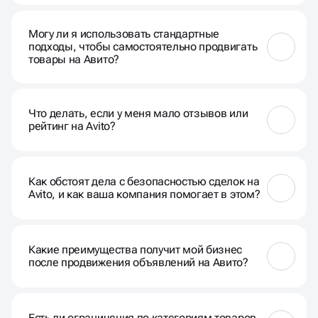
Результаты могут быть заметны в течение
нескольких недель, но время зависит от
Могу ли я использовать стандартные
конкретных стратегий и вашей отрасли.
подходы, чтобы самостоятельно продвигать
товары на Авито?
Да, но профессиональные методы, включая
ключевые слова, улучшенные описания и
Что делать, если у меня мало отзывов или
оптимизацию, могут значительно увеличить
рейтинг на Avito?
эффективность.
Мы рекомендуем работать над активным
общением с клиентами, предоставлять
Как обстоят дела с безопасностью сделок на
качественный сервис и стимулировать
Avito, и как ваша компания помогает в этом?
положительные отзывы.
Avito предоставляет функционал безопасных
сделок. Мы также помогаем в создании доверия к
Какие преимущества получит мой бизнес
вашему бренду через профессиональное
после продвижения объявлений на Авито?
представление.
Продвижение на Avito увеличит видимость вашего
бизнеса, привлечёт новых клиентов и может
Есть ли ограничения по категориям товаров