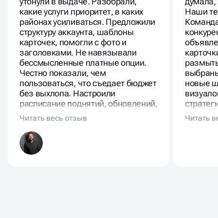
утонули в выдаче. Разобрали,
думала,
какие услуги приоритет, в каких
Наши те
районах усиливаться. Предложили
Команда
структуру аккаунта, шаблоны
конкуре
карточек, помогли с фото и
объявле
заголовками. Не навязывали
карточк
бессмысленные платные опции.
размыты
Честно показали, чем
выбраны
пользоваться, что съедает бюджет
новые ш
без выхлопа. Настроили
визуало
расписание поднятий, обновлений,
стратег
ротацию объявлений. Через
где и ка
недели пошёл стабильный поток
форматы
целевых обращений. Люди
переста
приходят по конкретным услугам.
каналом
нормаль