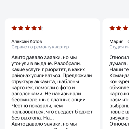
ОТЗЫВЫ
НАШИХ КЛИЕНТОВ
Алексей Котов
Мария П
Сервис по ремонту квартир
Студия и
Авито давало заявки, но мы
Относил
утонули в выдаче. Разобрали,
думала,
какие услуги приоритет, в каких
Наши те
районах усиливаться. Предложили
Команда
структуру аккаунта, шаблоны
конкуре
карточек, помогли с фото и
объявле
заголовками. Не навязывали
карточк
бессмысленные платные опции.
размыты
Честно показали, чем
выбраны
пользоваться, что съедает бюджет
новые ш
без выхлопа. На…
визуало
Авито давало заявки, но мы
Относил