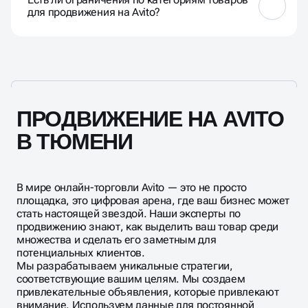
увеличить объем продаж.
для продвижения на Avito?
В целом, нет строгих ограничений, кроме товаров
оборот которых ограничен, и некоторые категории
могут подвергаться особой модерации.
ПРОДВИЖЕНИЕ НА AVITO
В ТЮМЕНИ
В мире онлайн-торговли Avito — это не просто
площадка, это цифровая арена, где ваш бизнес может
стать настоящей звездой. Наши эксперты по
продвижению знают, как выделить ваш товар среди
множества и сделать его заметным для
потенциальных клиентов.
Мы разрабатываем уникальные стратегии,
соответствующие вашим целям. Мы создаем
привлекательные объявления, которые привлекают
внимание. Используем данные для постоянной