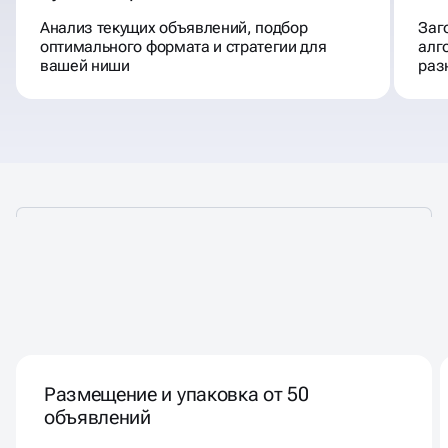
Анализ текущих объявлений, подбор
Заг
оптимального формата и стратегии для
алг
вашей ниши
раз
КАК МЫ ПРОДВИГАЕМ
ВАШ БИЗНЕС
НА AVITO
Размещение и упаковка от 50
объявлений