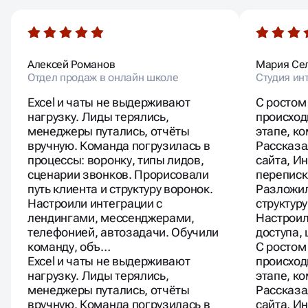
Алексей Романов
Мария Се
Отдел продаж в онлайн школе
Студия ин
Excel и чаты не выдерживают
С ростом
нагрузку. Лиды терялись,
происход
менеджеры путались, отчёты
этапе, к
вручную. Команда погрузилась в
Рассказа
процессы: воронку, типы лидов,
сайта, И
сценарии звонков. Прорисовали
переписк
путь клиента и структуру воронок.
Разложил
Настроили интеграции с
структуру
лендингами, мессенджерами,
Настроил
телефонией, автозадачи. Обучили
доступа,
команду, объ…
С ростом
Excel и чаты не выдерживают
происход
нагрузку. Лиды терялись,
этапе, к
менеджеры путались, отчёты
Рассказа
вручную. Команда погрузилась в
сайта, И