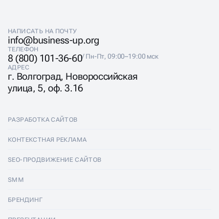
НАПИСАТЬ НА ПОЧТУ
info@business-up.org
ТЕЛЕФОН
8 (800) 101-36-60
/ Пн-Пт, 09:00–19:00 мск
АДРЕС
г. Волгоград, Новороссийская
улица, 5, оф. 3.16
РАЗРАБОТКА САЙТОВ
Разработка сайтов
КОНТЕКСТНАЯ РЕКЛАМА
Лендинги
Контекстная реклама
SEO-ПРОДВИЖЕНИЕ САЙТОВ
Интернет-магазины
Настройка Яндекс Директ
SEO-продвижение сайтов
SMM
Комплексные аудиты
Ведение Яндекс Директ
Продвижение в Яндексе
SMM
БРЕНДИНГ
Корпоративные сайты
Аудит Яндекс Директ
Продвижение в Google
Аудит социальных сетей
Брендинг