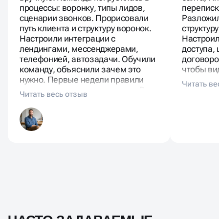
процессы: воронку, типы лидов,
переписк
сценарии звонков. Прорисовали
Разложил
путь клиента и структуру воронок.
структуру
Настроили интеграции с
Настроил
лендингами, мессенджерами,
доступа,
телефонией, автозадачи. Обучили
договоро
команду, объяснили зачем это
чтобы ви
нужно. Первые недели правили
прогноз 
поля, донастраивали статусы. В
не теряет
CRM видно всё: от первого
где стопо
касания до оплаты.