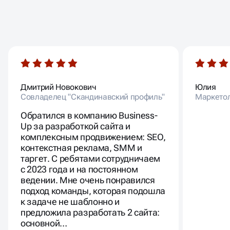
(чаще всего форматы HTML5 или GIF) или
Иногда даже преимущество такого вида
интерактивные, в которых пользователю
ОТЗЫВЫ
рекламных кампаний может оказаться
предлагается выполнить определенное действие.
недостатком. Например, большое количество и
Видеореклама — пользователю показывается
НАШИХ КЛИЕНТОВ
видеоролик с прикрепленной ссылкой,
вариабельность настроек с одной стороны – плюс,
переводящей на сайт рекламодателя.
но без достаточных знаний правильно их
использовать очень сложно, поэтому можно
рассматривать это и как минус.
Дмитрий Новокович
Юлия
Совладелец "Скандинавский профиль"
Маркето
Обратился в компанию Business-
Up за разработкой сайта и
комплексным продвижением: SEO,
контекстная реклама, SMM и
таргет. С ребятами сотрудничаем
с 2023 года и на постоянном
ведении. Мне очень понравился
подход команды, которая подошла
к задаче не шаблонно и
предложила разработать 2 сайта:
основной…