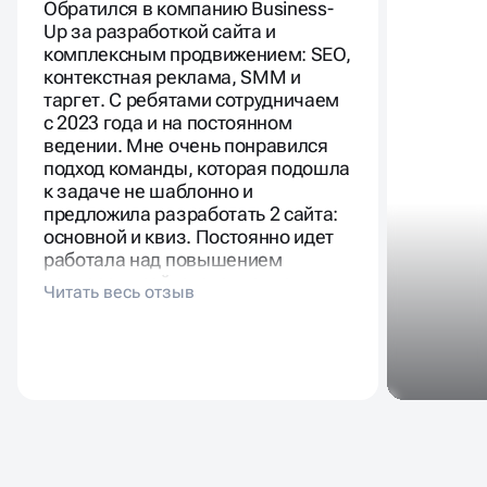
Обратился в компанию Business-
Up за разработкой сайта и
комплексным продвижением: SEO,
контекстная реклама, SMM и
таргет. С ребятами сотрудничаем
с 2023 года и на постоянном
ведении. Мне очень понравился
подход команды, которая подошла
к задаче не шаблонно и
предложила разработать 2 сайта:
основной и квиз. Постоянно идет
работала над повышением
конверсии сайта, специалисты
команды прикрепляют
еженедельные и месячные отчеты
по достижению целевых
показателей и всегда дают
рекомендации, как можно
улучшить заявки, снизить
стоимость лида. Рекомендую к
сотрудничеству, тут работают