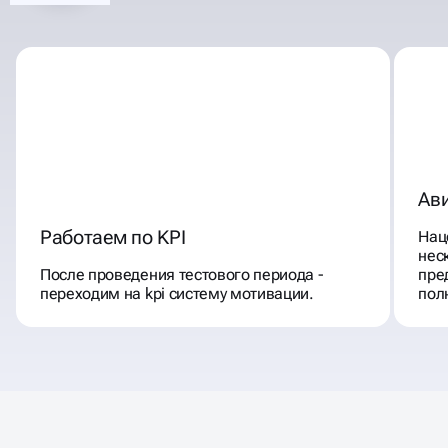
Ав
Работаем по KPI
Нац
нес
После проведения тестового периода -
пре
переходим на kpi систему мотивации.
пол