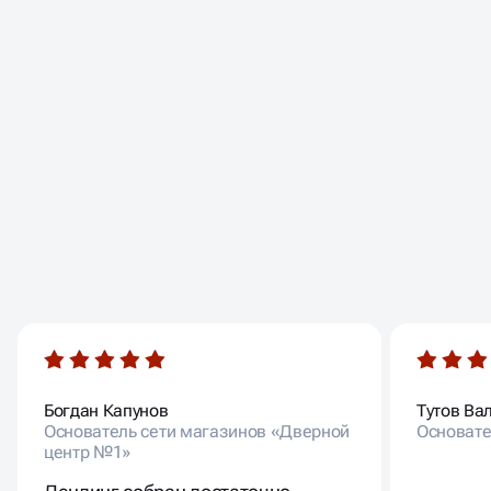
ОТЗЫВЫ НАШИХ
КЛИЕНТОВ
Богдан Капунов
Тутов Ва
Основатель сети магазинов «Дверной
Основате
центр №1»