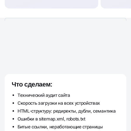
В АУДИТЕ ПОКАЗЫВАЕМ
ОШИБКИ, ТОЧКИ РОСТА И
Что сделаем:
ДАЕМ
РЕКОМЕНДАЦИИ ПО
Технический аудит сайта
УЛУЧШЕНИЮ РЕЗУЛЬТАТА
Скорость загрузки на всех устройствах
HTML-структуру: редиректы, дубли, семантика
Ошибки в sitemap.xml, robots.txt
Битые ссылки, неработающие страницы