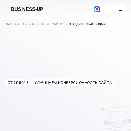
BUSINESS-UP
ГЛАВНАЯ
SEO-ПРОДВИЖЕНИЕ САЙТОВ
SEO АУДИТ В КРАСНОДАРЕ
КОМПЛЕКСНЫЙ
SEO-АУДИТ САЙТА
ПО 150+ ПАРАМЕТРАМ
ОТ 20 000 ₽
УЛУЧШАЕМ КОНВЕРСИОННОСТЬ САЙТА
В
КРАСНОДАРЕ