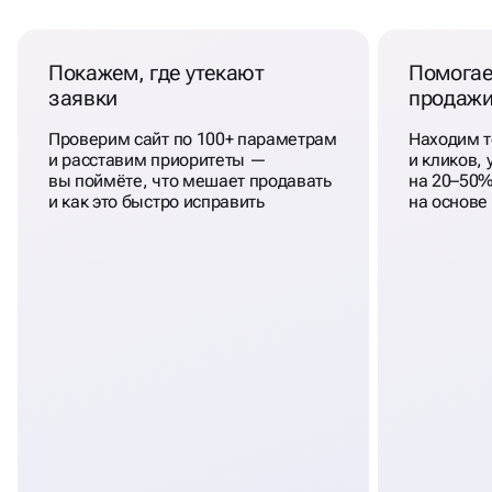
Покажем, где утекают
Помогае
заявки
продаж
Проверим сайт по 100+ параметрам
Находим т
и расставим приоритеты —
и кликов,
вы поймёте, что мешает продавать
на 20–50%
и как это быстро исправить
на основе 