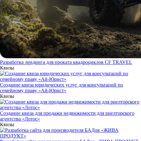
Разработка лендинга для проката квадроциклов CF TRAVEL
Квизы
Создание квиза юридических услуг для консультаций по
семейному праву «Ай-Юрист»
Квизы
Создание квиза для продажи недвижимости для риелторского
агентства «Лотос»
Квизы