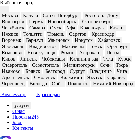
Выберите город
Москва
Калуга
Санкт-Петербург
Ростов-на-Дону
Волгоград
Пермь
Новосибирск
Екатеринбург
Челябинск
Самара
Омск
Уфа
Красноярск
Казань
Ижевск
Тольятти
Тюмень
Саратов
Краснодар
Воронеж
Барнаул
Ульяновск
Иркутск
Хабаровск
Ярославль
Владивосток
Махачкала
Томск
Оренбург
Кемерово
Новокузнецк
Рязань
Астрахань
Пенза
Киров
Липецк
Чебоксары
Калининград
Тула
Курск
Ставрополь
Севастополь
Магнитогорск
Сочи
Тверь
Иваново
Брянск
Белгород
Сургут
Владимир
Чита
Архангельск
Смоленск
Волжский
Якутск
Саранск
Череповец
Вологда
Орёл
Подольск
Нижний Новгород
Business-up
Краснодар
услуги
О нас
Проекты
245
Блог
Контакты