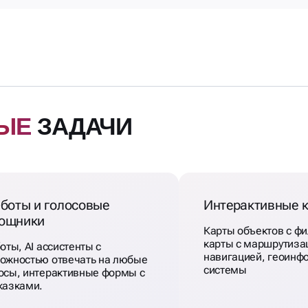
ЫЕ
ЗАДАЧИ
-боты и голосовые
Интерактивные 
ощники
Карты объектов с ф
карты с маршрутиза
оты, AI ассистенты с
навигацией, геоин
ожностью отвечать на любые
системы
осы, интерактивные формы с
казками.