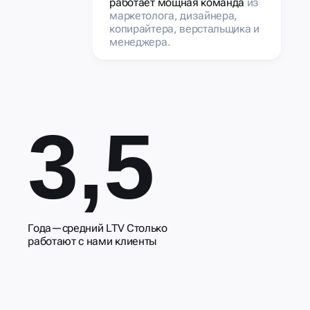
работает мощная команда
из
маркетолога, дизайнера,
копирайтера, верстальщика и
менеджера.
3,5
Года—средний LTV Столько
работают с нами клиенты