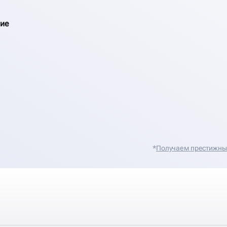
ие
*
Получаем престижные 