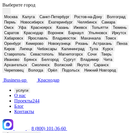
Выберите город
Москва
Калуга
Санкт-Петербург
Ростов-на-Дону
Волгоград
Пермь
Новосибирск
Екатеринбург
Челябинск
Самара
Омск
Уфа
Красноярск
Казань
Ижевск
Тольятти
Тюмень
Саратов
Краснодар
Воронеж
Барнаул
Ульяновск
Иркутск
Хабаровск
Ярославль
Владивосток
Махачкала
Томск
Оренбург
Кемерово
Новокузнецк
Рязань
Астрахань
Пенза
Киров
Липецк
Чебоксары
Калининград
Тула
Курск
Ставрополь
Севастополь
Магнитогорск
Сочи
Тверь
Иваново
Брянск
Белгород
Сургут
Владимир
Чита
Архангельск
Смоленск
Волжский
Якутск
Саранск
Череповец
Вологда
Орёл
Подольск
Нижний Новгород
Business-up
Краснодар
услуги
О нас
Проекты
244
Блог
Контакты
8 (800) 101-36-60