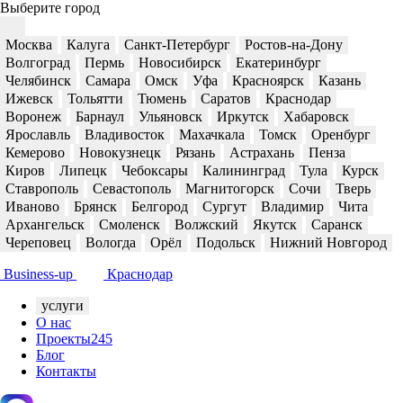
Выберите город
Москва
Калуга
Санкт-Петербург
Ростов-на-Дону
Волгоград
Пермь
Новосибирск
Екатеринбург
Челябинск
Самара
Омск
Уфа
Красноярск
Казань
Ижевск
Тольятти
Тюмень
Саратов
Краснодар
Воронеж
Барнаул
Ульяновск
Иркутск
Хабаровск
Ярославль
Владивосток
Махачкала
Томск
Оренбург
Кемерово
Новокузнецк
Рязань
Астрахань
Пенза
Киров
Липецк
Чебоксары
Калининград
Тула
Курск
Ставрополь
Севастополь
Магнитогорск
Сочи
Тверь
Иваново
Брянск
Белгород
Сургут
Владимир
Чита
Архангельск
Смоленск
Волжский
Якутск
Саранск
Череповец
Вологда
Орёл
Подольск
Нижний Новгород
Business-up
Краснодар
услуги
О нас
Проекты
245
Блог
Контакты