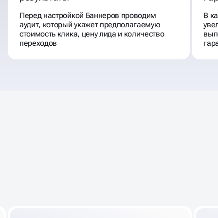
Перед настройкой Баннеров проводим
В к
аудит, который укажет предполагаемую
уве
стоимость клика, цену лида и количество
вып
переходов
гар
ЧТО МЫ МОЖЕМ НАСТРОИТЬ
ЯНДЕКС ДИРЕКТ И РСЯ
ЧЕРЕЗ БАННЕРЫ