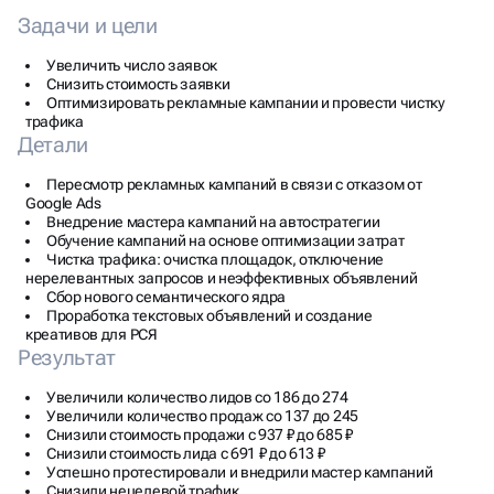
Задачи и цели
Увеличить число заявок
Снизить стоимость заявки
Оптимизировать рекламные кампании и провести чистку
трафика
Детали
Пересмотр рекламных кампаний в связи с отказом от
Google Ads
Внедрение мастера кампаний на автостратегии
Обучение кампаний на основе оптимизации затрат
Чистка трафика: очистка площадок, отключение
нерелевантных запросов и неэффективных объявлений
Сбор нового семантического ядра
Проработка текстовых объявлений и создание
креативов для РСЯ
Результат
Увеличили количество лидов со 186 до 274
Увеличили количество продаж со 137 до 245
Снизили стоимость продажи с 937 ₽ до 685 ₽
Снизили стоимость лида с 691 ₽ до 613 ₽
Успешно протестировали и внедрили мастер кампаний
Снизили нецелевой трафик