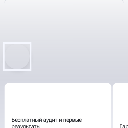
ДЕЛАЕМ РЕКЛАМУ
ЯРКОЙ, ЗАПОМИНАЮЩЕЙСЯ,
ЭФФЕКТИВНОЙ
Бесплатный аудит и первые
результаты
Га