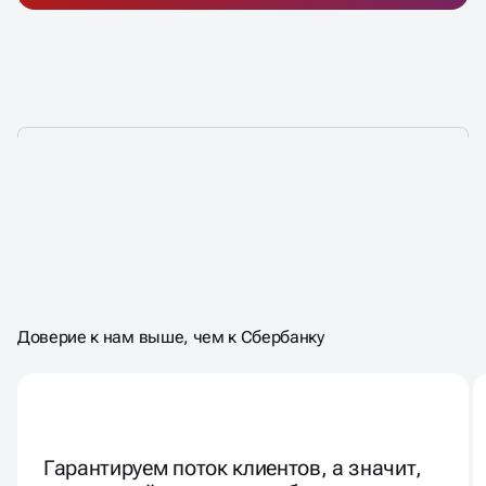
НАМ ДОВЕРЯЮТ НЕ ПРОСТО
ТАК,
НАМ ДОВЕРЯЮТ
ЗА
Доверие к нам выше, чем к Сбербанку
РЕЗУЛЬТАТ!
Гарантируем поток клиентов, а значит,