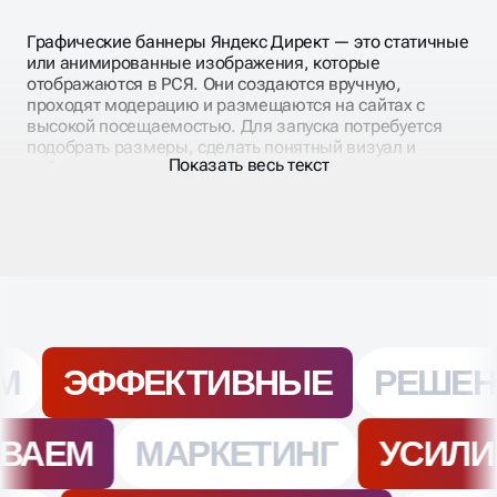
Графические баннеры Яндекс Директ — это статичные
или анимированные изображения, которые
отображаются в РСЯ. Они создаются вручную,
проходят модерацию и размещаются на сайтах с
высокой посещаемостью. Для запуска потребуется
подобрать размеры, сделать понятный визуал и
Показать весь текст
добавить призыв к действию.
Ключевой этап — настройка кампании:
распределение по аудиториям, настройка
ретаргетинга, установка ставок и целей. Мы создаём
баннеры, оформляем объявления и подключаем
Метрику для оценки эффективности. Такой подход
помогает снизить стоимость клика и увеличить
конверсию.
НАСТРОЙКА БАННЕРОВ В
РСЯ ПОД КЛЮЧ