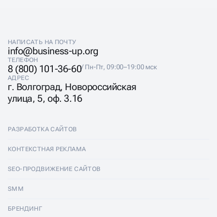
НАПИСАТЬ НА ПОЧТУ
info@business-up.org
ТЕЛЕФОН
8 (800) 101-36-60
/ Пн-Пт, 09:00–19:00 мск
АДРЕС
г. Волгоград, Новороссийская
улица, 5, оф. 3.16
РАЗРАБОТКА САЙТОВ
Разработка сайтов
КОНТЕКСТНАЯ РЕКЛАМА
Лендинги
Контекстная реклама
SEO-ПРОДВИЖЕНИЕ САЙТОВ
Интернет-магазины
Настройка Яндекс Директ
SEO-продвижение сайтов
SMM
Комплексные аудиты
Ведение Яндекс Директ
Продвижение в Яндексе
SMM
БРЕНДИНГ
Корпоративные сайты