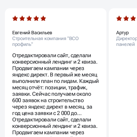
В ТО ВРЕМЯ КАК 98%
ФРИЛАНСЕРОВ И СТУДИЙ
ТОЛЬКО ГОВОРЯТ О СВОЕЙ
РЕЗУЛЬТАТИВНОСТИ
Евгений Васильев
Артур
Строительная компания "ВСО
Директор
профиль"
панелей
Отредактировали сайт, сделали
конверсионный лендинг и 2 квиза.
Продвигаем кампании через
яндекс директ. В первый же месяц
выполнили план по лидам. Каждый
месяц отчёт: позиции, трафик,
заявки. Сейчас получаем около
600 заявок на строительство
через яндекс директ в месяц. за
год цена заявки с 2 000 до…
Отредактировали сайт, сделали
конверсионный лендинг и 2 квиза.
Продвигаем кампании через