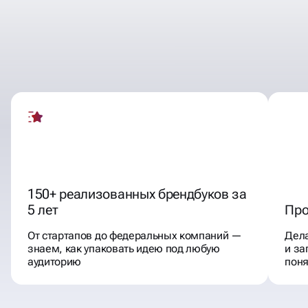
СОЗДАЁМ БРЕНДЫ БЕЗ
ДЕСЯТКОВ ПРАВОК
150+ реализованных брендбуков за
5 лет
Про
От стартапов до федеральных компаний —
Дела
знаем, как упаковать идею под любую
и за
аудиторию
пон