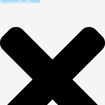
Продолжить без города
BUSINESS-UP
Услуги по созданию брендов часто воспринимаются
как трата денег на красоту, но исследования
доказывают прямое влияние на финансовые
показатели. Разработка брендинга для сети ритейла
может увеличить конверсию на 40% только за счёт
улучшения навигации и визуальной иерархии. Бренд
под ключ окупается через рост лояльности клиентов и
снижение затрат на привлечение новых.
Заказать брендинг в студии Business-up в Краснодаре
стоит как долгосрочную инвестицию: правильно
выстроенная визуальная система работает годами,
снижая затраты на маркетинг. Студия брендирования
должна предоставлять не только макеты, но и
гайдлайны с их правильным использованием.