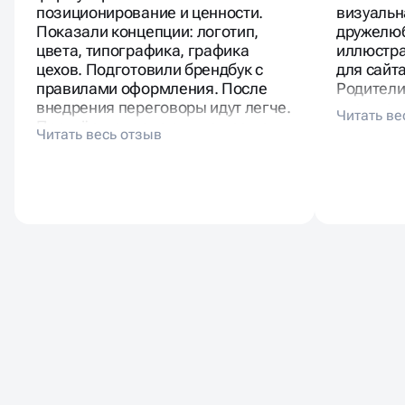
позиционирование и ценности.
визуальн
Показали концепции: логотип,
дружелюб
цвета, типографика, графика
иллюстра
цехов. Подготовили брендбук с
для сайта
правилами оформления. После
Родители
внедрения переговоры идут легче.
«нашла ш
Партнёры отмечают, что проще
нормальн
презентовать руководству.
осознанн
Брендинг показал масштаб и
надёжность.