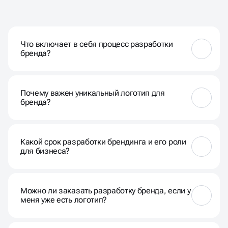
ЧАСТО ЗАДАВАЕМЫЕ
ВОПРОСЫ
Что включает в себя процесс разработки
бренда?
Разработка бренда в Краснодаре включает в себя
создание логотипа, выбор цветовой палитры,
Почему важен уникальный логотип для
разработку шрифтов, формирование стиля
бренда?
общения и создание брендбука.
Уникальный логотип делает бренд запоминаемым
и помогает выделиться среди конкурентов,
Какой срок разработки брендинга и его роли
создавая узнаваемость и доверие у целевой
для бизнеса?
аудитории.
Сроки зависят от сложности проекта, но обычно
брендинг под ключ готов в течение нескольких
Можно ли заказать разработку бренда, если у
недель. Роль — обеспечить единообразие и
меня уже есть логотип?
последовательность в использовании элементов
бренда.
Да, разработка бренда включает в себя не только