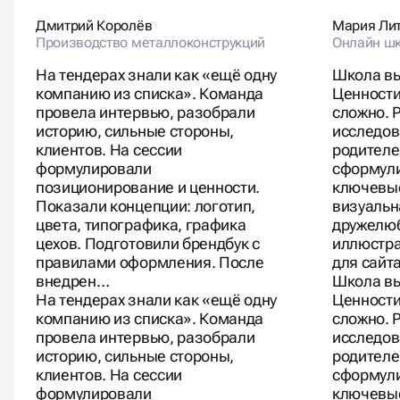
Дмитрий Королёв
Мария Ли
Производство металлоконструкций
Онлайн шк
На тендерах знали как «ещё одну
Школа вы
компанию из списка». Команда
Ценности
провела интервью, разобрали
сложно. 
историю, сильные стороны,
исследов
клиентов. На сессии
родителе
формулировали
сформули
позиционирование и ценности.
ключевые
Показали концепции: логотип,
визуальн
цвета, типографика, графика
дружелюб
цехов. Подготовили брендбук с
иллюстра
правилами оформления. После
для сайт
внедрен…
Школа вы
На тендерах знали как «ещё одну
Ценности
компанию из списка». Команда
сложно. 
провела интервью, разобрали
исследов
историю, сильные стороны,
родителе
клиентов. На сессии
сформули
формулировали
ключевые