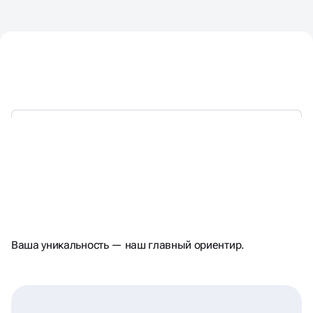
С 2018 ГОДА
БРЕНДЫ,
КОТОРЫЕ ЛЮБЯТ
РАЗРАБАТЫВАЕМ
И ПОМНЯТ
Ваша уникальность — наш главный ориентир.