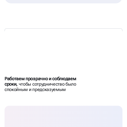
БОИТЕСЬ ПОВТОРИТЬ
НЕУДАЧНЫЙ ОПЫТ
С ФРИЛАНСЕРАМИ
Работаем прозрачно и соблюдаем
ИЛИ СТУДИЕЙ?
сроки,
чтобы сотрудничество было
спокойным и предсказуемым