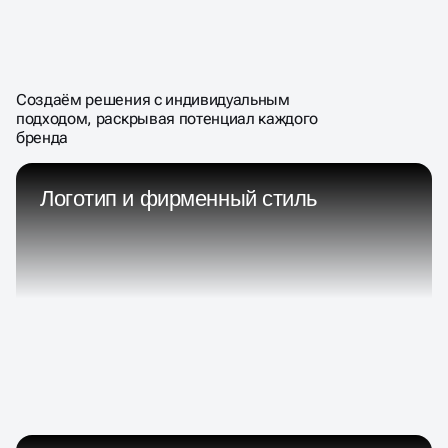
ПРОФЕССИОНАЛЬНАЯ
КОМАНДА, ОБЪЕДИНЁННАЯ
СТРАСТЬЮ К КРЕАТИВУ
Создаём решения с индивидуальным
подходом, раскрывая потенциал каждого
бренда
Логотип и фирменный стиль