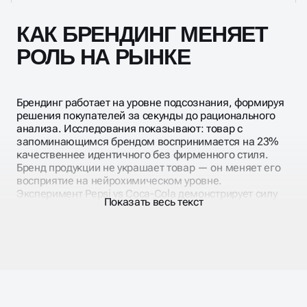
КАК БРЕНДИНГ МЕНЯЕТ
РОЛЬ НА РЫНКЕ
Брендинг работает на уровне подсознания, формируя
решения покупателей за секунды до рационального
анализа. Исследования показывают: товар с
запоминающимся брендом воспринимается на 23%
качественнее идентичного без фирменного стиля.
Бренд продукции не украшает товар — он меняет его
восприятие на нейрохимическом уровне.
Эксперимент Pepsi vs Coca-Cola демонстрирует силу
Показать весь текст
визуальной идентичности. При слепой дегустации
большинство выбирает Pepsi, но при открытом
тестировании побеждает Coca-Cola. Дизайн
активирует участки мозга, отвечающие за
эмоциональную привязанность и память.