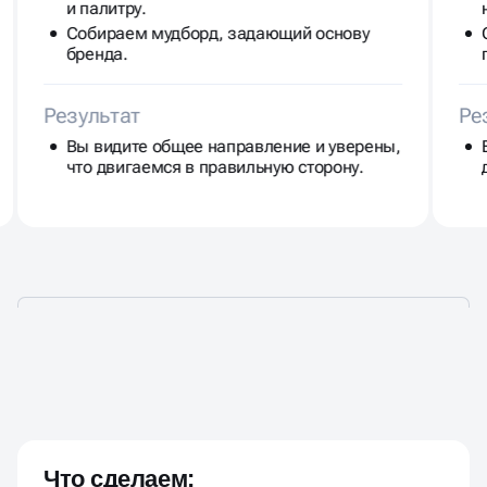
и палитру.
Собираем мудборд, задающий основу
бренда.
Результат
Ре
Вы видите общее направление и уверены,
что двигаемся в правильную сторону.
ЛОГОТИП ПОД КЛЮЧ ПО
ФИКСИРОВАННОЙ ЦЕНЕ
Что сделаем: