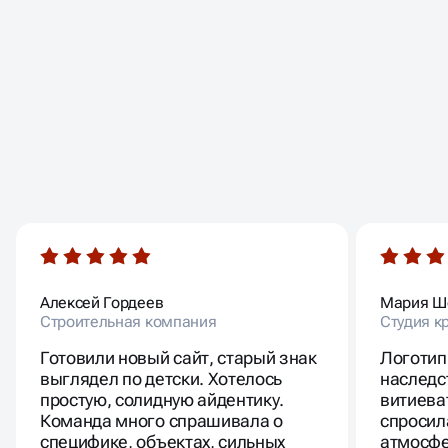
ОТЗЫВЫ
НАШИХ КЛИЕНТОВ
Алексей Гордеев
Мария Ш
Строительная компания
Студия к
Готовили новый сайт, старый знак
Логотип
выглядел по детски. Хотелось
наследс
простую, солидную айдентику.
витиева
Команда много спрашивала о
спросил
специфике, объектах, сильных
атмосфе