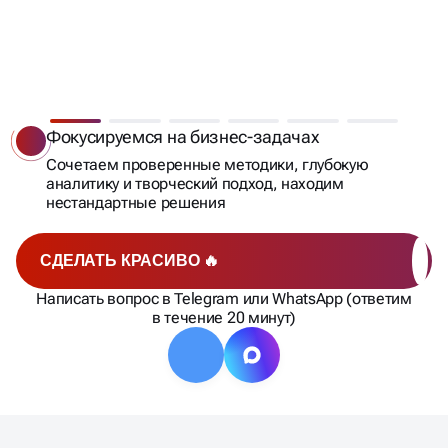
СОЗДАДИМ ЛОГОТИП,
КОТОРЫЙ СТАНЕТ
КЛЮЧОМ К
Фокусируемся на бизнес-задачах
УСПЕХУ!
Сочетаем проверенные методики, глубокую
аналитику и творческий подход, находим
нестандартные решения
СДЕЛАТЬ КРАСИВО 🔥
Написать вопрос в Telegram или WhatsApp (ответим
в течение 20 минут)