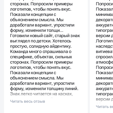
сторонах. Попросили примеры
Попроси
логотипов, чтобы понять вкус.
Показал
Показали концепции с
минимал
объяснением смысла. Мы
декорат
доработали вариант, упростили
аккурат
форму, изменили толщи…
типогра
Готовили новый сайт, старый знак
версии 
выглядел по детски. Хотелось
Логотип
простую, солидную айдентику.
наследс
Команда много спрашивала о
витиева
специфике, объектах, сильных
спросил
сторонах. Попросили примеры
атмосфе
логотипов, чтобы понять вкус.
Попроси
Показали концепции с
Показал
объяснением смысла. Мы
минимал
доработали вариант, упростили
декорат
форму, изменили толщину линий.
аккурат
Знак легко читается на касках,
типогра
чертежах, письмах. С новым
версии д
логотипом компания выглядит
Айденти
взрослее и собраннее.
отправн