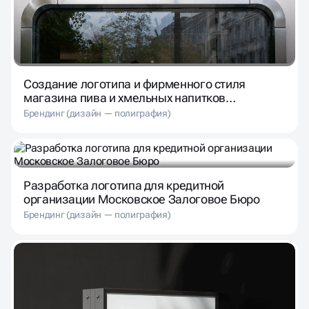
Создание логотипа и фирменного стиля
магазина пива и хмельных напитков
«Лагермания»
Брендинг (дизайн — полиграфия)
Разработка логотипа для кредитной
организации Московское Залоговое Бюро
Брендинг (дизайн — полиграфия)