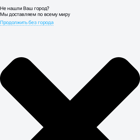
Векторная графика — обязательное требование для
Не нашли Ваш город?
профессионального изготовления логотипов.
Мы доставляем по всему миру
Растровые изображения теряют качество при
масштабировании и создают проблемы в
Продолжить без города
производстве полиграфии.
ЛОГОТИП ДОЛЖЕН
ОСТАВАТЬСЯ В СИСТЕМЕ
БРЕНДА
Логотип и фирменный стиль — неразрывная система
элементов. Создание символа в отрыве от общей
визуальной концепции приводит к стилистическому