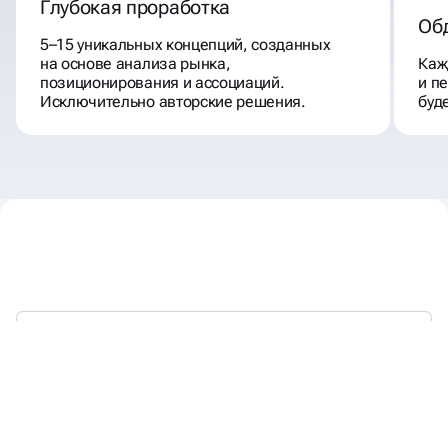
Глубокая проработка
Об
5–15 уникальных концепций, созданных
на основе анализа рынка,
Каж
позиционирования и ассоциаций.
и п
Исключительно авторские решения.
буд
С 2018 ГОДА ВЫСТРАИВАЕМ
БРЕНДЫ,
КОТОРЫЕ ЛЮБЯТ