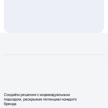
ПРОФЕССИОНАЛЬНАЯ
КОМАНДА, ОБЪЕДИНЁННАЯ
СТРАСТЬЮ К КРЕАТИВУ
Создаём решения с индивидуальным
подходом, раскрывая потенциал каждого
бренда