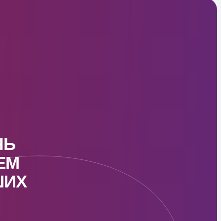
ЧЬ
ЕМ
ШИX