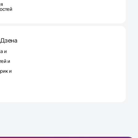
ля
востей
 Дзена
а и
тей и
рик и