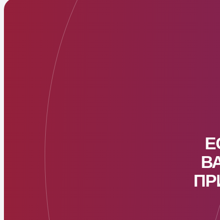
Е
В
ПР