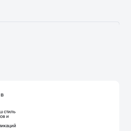
 в
ш стиль
ов и
ликаций