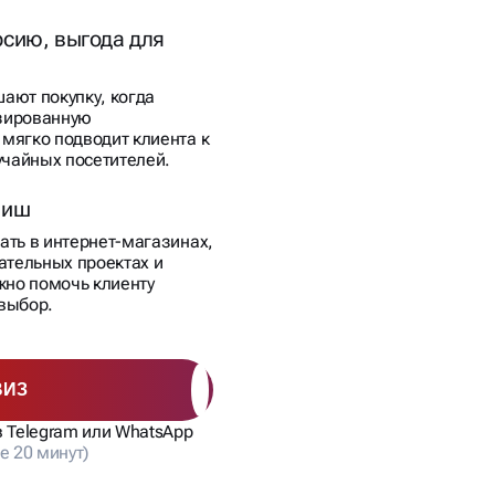
сию, выгода для
ают покупку, когда
зированную
мягко подводит клиента к
учайных посетителей.
ниш
ать в интернет-магазинах,
ательных проектах и
жно помочь клиенту
выбор.
ВИЗ
в Telegram или WhatsApp
е 20 минут)