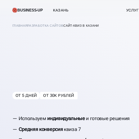
BUSINESS-UP
КАЗАНЬ
УСЛУ
ГЛАВНАЯ
РАЗРАБОТКА САЙТОВ
САЙТ-КВИЗ В КАЗАНИ
СОЗДАНИЕ САЙТА
ПОД КЛЮЧ
ОТ 5 ДНЕЙ
ОТ 30К РУБЛЕЙ
В
КАЗАНИ
Используем
индивидуальные
и готовые решения
Средняя конверсия
квиза 7