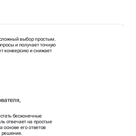
 сложный выбор простым.
опросы и получает точную
т конверсию и снижает
ователя,
истать бесконечные
ль отвечает на простые
а основе его ответов
е решение.