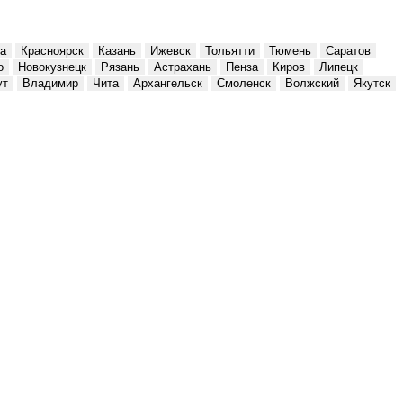
а
Красноярск
Казань
Ижевск
Тольятти
Тюмень
Саратов
о
Новокузнецк
Рязань
Астрахань
Пенза
Киров
Липецк
ут
Владимир
Чита
Архангельск
Смоленск
Волжский
Якутск