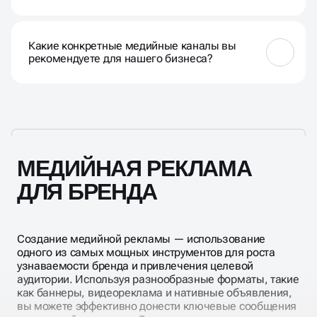
Тренды могут меняться, но в настоящее время
акцент делается на интерактивных форматах,
Какие конкретные медийные каналы вы
вовлечении аудитории и персонализированных
рекомендуете для нашего бизнеса?
подходах.
Рекомендации по медийным каналам зависят от
характеристик вашей аудитории и целей.
Рекомендуем провести консультацию для
адаптации под задачи.
МЕДИЙНАЯ РЕКЛАМА
ДЛЯ БРЕНДА
Создание медийной рекламы — использование
одного из самых мощных инструментов для роста
узнаваемости бренда и привлечения целевой
аудитории. Используя разнообразные форматы, такие
как баннеры, видеореклама и нативные объявления,
вы можете эффективно донести ключевые сообщения