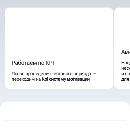
Ав
Работаем по KPI
Нац
нес
После проведения тестового периода —
и п
переходим на
kpi систему мотивации
для