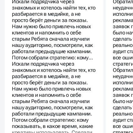
Искали подрядчика через
Обратил
знакомых и хотелось найти тех, кто
неудачн
разбирается в медийке, а не
исполни
просто берёт деньги за показы.
реклама
Нам нужно было привлечь новых
заявок 
клиентов и напомнить о себе
было нач
старым Ребята сначала изучили
сделать
нашу аудиторию, посмотрели, как
реально
работали предыдущие кампании.
аудит с
Потом собрали стратегию: кому…
все оши
Искали подрядчика через
страте
знакомых и хотелось найти тех, кто
Обратил
разбирается в медийке, а не
неудачн
просто берёт деньги за показы.
исполни
Нам нужно было привлечь новых
реклама
клиентов и напомнить о себе
заявок 
старым Ребята сначала изучили
было нач
нашу аудиторию, посмотрели, как
сделать
работали предыдущие кампании.
реально
Потом собрали стратегию: кому
аудит с
показывать, в какое время, какие
все оши
креативы использовать. Сделали
стратег