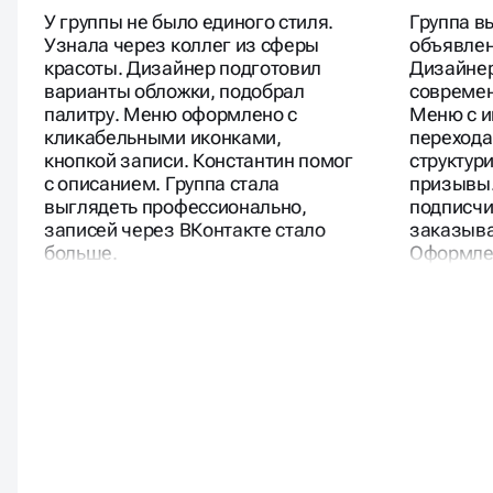
Студия маникюра
Магазин а
У группы не было единого стиля.
Группа в
Узнала через коллег из сферы
объявлен
красоты. Дизайнер подготовил
Дизайнер
варианты обложки, подобрал
современ
палитру. Меню оформлено с
Меню с и
кликабельными иконками,
переход
кнопкой записи. Константин помог
структур
с описанием. Группа стала
призывы.
выглядеть профессионально,
подписчи
записей через ВКонтакте стало
заказыва
больше.
Оформлен