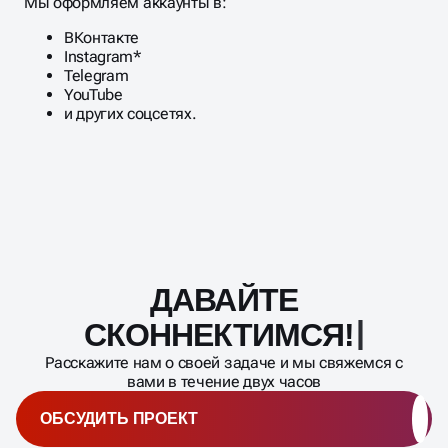
аудитории.
Мы оформляем аккаунты в:
ВКонтакте
Instagram*
Telegram
YouTube
и других соцсетях.
ДАВАЙТЕ
Масштабирование
процесса
СКОННЕКТИМСЯ
Расскажите нам о своей задаче и мы свяжемся с
вами в течение двух часов