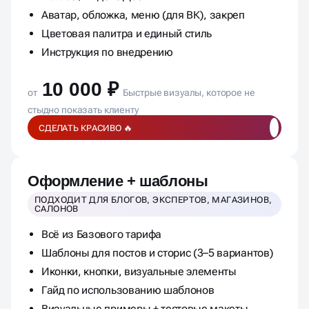
Оформление одной соцсети: VK / Telegram /
RuTube / Яндекс Дзен
Аватар, обложка, меню (для ВК), закреп
Цветовая палитра и единый стиль
Инструкция по внедрению
10 000 ₽
от
Быстрые визуалы, которое не
стыдно показать клиенту
СДЕЛАТЬ КРАСИВО 🔥
Оформление + шаблоны
ПОДХОДИТ ДЛЯ БЛОГОВ, ЭКСПЕРТОВ, МАГАЗИНОВ,
САЛОНОВ
Всё из Базового тарифа
Шаблоны для постов и сторис (3–5 вариантов)
Иконки, кнопки, визуальные элементы