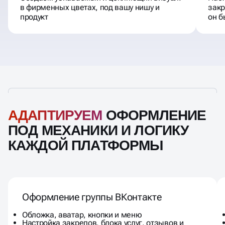
Создаём узнаваемый и цепляющий визуал:
Наст
в фирменных цветах, под вашу нишу и
закр
продукт
он б
АДАПТИРУЕМ
ОФОРМЛЕНИЕ
ПОД МЕХАНИКИ И ЛОГИКУ
КАЖДОЙ ПЛАТФОРМЫ
Оформление группы ВКонтакте