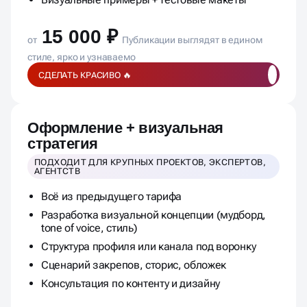
Гайд по использованию шаблонов
Визуальные примеры + тестовые макеты
15 000 ₽
от
Публикации выглядят в едином
стиле, ярко и узнаваемо
СДЕЛАТЬ КРАСИВО 🔥
Оформление + визуальная
стратегия
ПОДХОДИТ ДЛЯ КРУПНЫХ ПРОЕКТОВ, ЭКСПЕРТОВ,
АГЕНТСТВ
Всё из предыдущего тарифа
Разработка визуальной концепции (мудборд,
tone of voice, стиль)
Структура профиля или канала под воронку
Сценарий закрепов, сторис, обложек
Консультация по контенту и дизайну