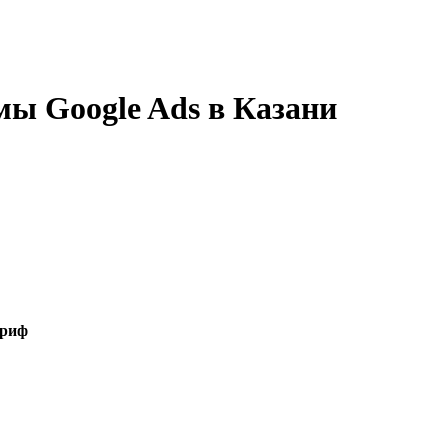
амы
Google Ads
в
Казани
ариф