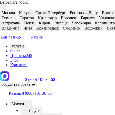
Выберите город
Москва
Калуга
Санкт-Петербург
Ростов-на-Дону
Волгог
Тюмень
Саратов
Краснодар
Воронеж
Барнаул
Ульянов
Астрахань
Пенза
Киров
Липецк
Чебоксары
Калинингр
Владимир
Чита
Архангельск
Смоленск
Волжский
Яку
Business-up
Казань
услуги
О нас
Проекты
245
Блог
Контакты
8 (800) 101-36-60
обсудить проект
🔥
Казань
8 (800) 101-36-60
Услуги
Услуги