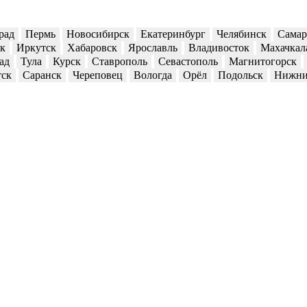
рад
Пермь
Новосибирск
Екатеринбург
Челябинск
Самар
ск
Иркутск
Хабаровск
Ярославль
Владивосток
Махачкал
ад
Тула
Курск
Ставрополь
Севастополь
Магнитогорск
тск
Саранск
Череповец
Вологда
Орёл
Подольск
Нижни