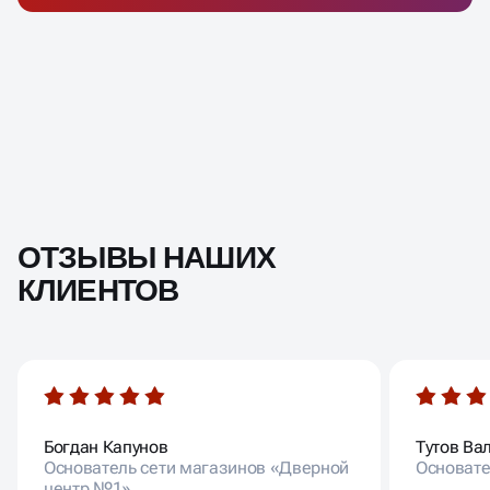
ОТЗЫВЫ НАШИХ
КЛИЕНТОВ
Богдан Капунов
Тутов Ва
Основатель сети магазинов «Дверной
Основате
центр №1»