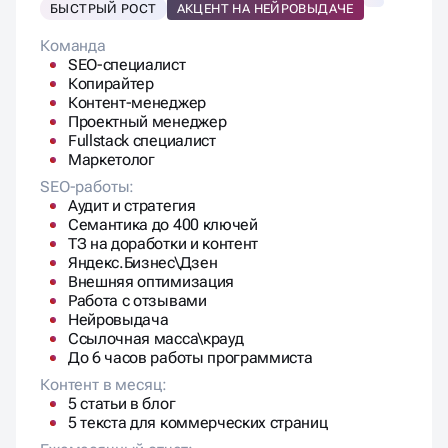
БЫСТРЫЙ РОСТ
АКЦЕНТ НА НЕЙРОВЫДАЧЕ
Команда
SEO-специалист
Копирайтер
Контент-менеджер
Проектный менеджер
Fullstack специалист
Маркетолог
SEO-работы:
Аудит и стратегия
Семантика до 400 ключей
ТЗ на доработки и контент
Яндекс.Бизнес\Дзен
Внешняя оптимизация
Работа с отзывами
Нейровыдача
Ссылочная масса\крауд
До 6 часов работы программиста
Контент в месяц:
5 статьи в блог
5 текста для коммерческих страниц