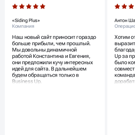
«Siding Plus»
Антон Ш
Компания
Операци
Наш новый сайт приносит гораздо
Хотим о
больше прибыли, чем прошлый.
выразит
Мы довольны динамичной
благода
работой Константина и Евгения,
Up за п
они предложили кучу интересных
было ко
идей для сайта. В дальнейшем
совмест
будем обращаться только в
команда
Business Up.
дорабат