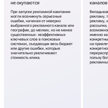
не окупаются
каналов
При запуске рекламной кампании
Вкладывае
могли возникнуть серьезные
рекламу, 
ошибки, начиная от неверно
рекламу, 
выбранного рекламного канала или
рассылки,
географии, до мелких, но не менее
возможнос
существенных: неэффективных
именно к
ключевых слов в поисковых
конкретны
системах, съедающих весь бюджет
на привле
или другие ошибки, которые
конкретно
значительно увеличивают
перераспр
стоимость клика.
пользу бо
рекламных