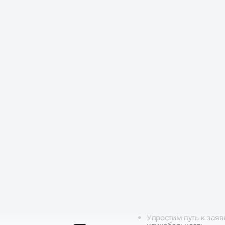
МИ
АХ
Пользователи ухо
Не находят нужное с
Причины: слабые текс
Потери — до 40% зая
Сложная навигац
Люди теряются, не п
Тратят время — и за
Упростим путь к заяв