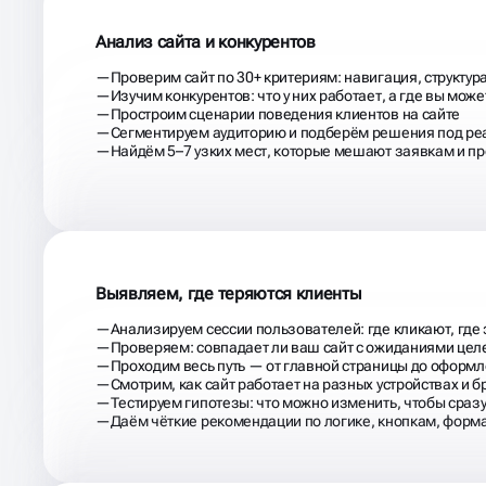
Анализ сайта и конкурентов
Проверим сайт по 30+ критериям: навигация, структура
Изучим конкурентов: что у них работает, а где вы мож
Простроим сценарии поведения клиентов на сайте
Сегментируем аудиторию и подберём решения под ре
Найдём 5–7 узких мест, которые мешают заявкам и п
Выявляем, где теряются клиенты
Анализируем сессии пользователей: где кликают, где 
Проверяем: совпадает ли ваш сайт с ожиданиями цел
Проходим весь путь — от главной страницы до оформ
Смотрим, как сайт работает на разных устройствах и 
Тестируем гипотезы: что можно изменить, чтобы сраз
Даём чёткие рекомендации по логике, кнопкам, форм