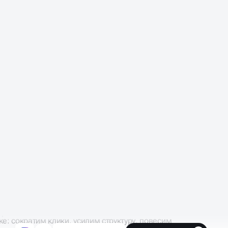
дят с сайта за 10–15 секунд
разу — уходят
ты, запутанная структура, перегруз дизайна
вок из-за неудобства
ия на сайте
онимают, куда кликать
крывают сайт
ке: сократим клики, усилим структуру, повесим