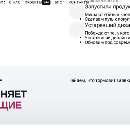
кликабельность
Запустили продук
Мешают сбитые кноп
Сделаем путь к поку
Устаревший дизай
Побеждают те, у ког
Устаревший дизайн 
Обновим под совреме
Т
Найдём, что тормозит заявки
НЯЕТ
ЮЩИЕ