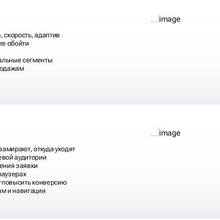
, скорость, адаптив
ете обойти
альные сегменты
родажам
замирают, откуда уходят
евой аудитории
ления заявки
браузерах
у повысить конверсию
ам и навигации