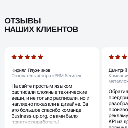
ОТЗЫВЫ
НАШИХ КЛИЕНТОВ
Кирилл Плужников
Дмитрий
Основатель центра «PRM Service»
Компания
металлок
На сайте простым языком
Обратил
расписали сложные технические
предпри
вещи, и не только расписали, но и
разобра
наглядно показали в дизайне. За
произво
это большое спасибо команде
рекламу
Business-up.org, с вами было
KPI из 
приятно поработать!
получил