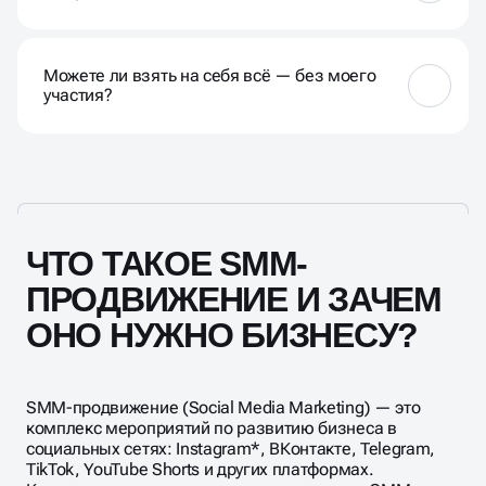
Это нормально. Мы делаем аудит: оцениваем
контент, шапку профиля, оформляем воронку.
Можете ли взять на себя всё — без моего
После — оживляем через грамотный постинг +
участия?
запуск продвижения. Уже через 1 месяц
появляются охваты, подписки, заявки.
Да, ведём продвижение «под ключ»: стратегия,
контент, дизайн, монтаж видео, реклама,
аналитика и даже комментарии. Согласуем всё
через личного менеджера. Вам останется
утверждать и принимать заявки.
ЧТО ТАКОЕ SMM-
ПРОДВИЖЕНИЕ И ЗАЧЕМ
ОНО НУЖНО БИЗНЕСУ?
SMM-продвижение (Social Media Marketing) — это
комплекс мероприятий по развитию бизнеса в
социальных сетях: Instagram*, ВКонтакте, Telegram,
TikTok, YouTube Shorts и других платформах.