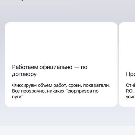
Работаем официально — по
договору
Пр
Фиксируем объём работ, сроки, показатели.
Отч
Всё прозрачно, никаких “сюрпризов по
ROI
пути”
уси